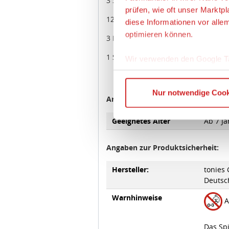
12 Schurken-Chips
3 Fähigkeitskarten
1 Spielanleitung
Artikeleigenschaften:
Geeignetes Alter
Ab 7 Ja
Angaben zur Produktsicherheit:
Hersteller:
tonies
Deutsch
Warnhinweise
A
Das Spi