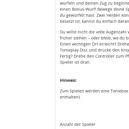
würfeln und deinen Zug zu beginne
einen Bonus-Wurf! Bewege deine Spie
du gewürfelt hast. Zwei Helden kö
besetzt ist, kannst du einfach dara
Du willst nicht die volle Augenzahl
früher stehen – oder bleib, wo du b
Einen wichtigen Ort erreicht? Dre
Tonieplay Disc und drücke den Kno
Fertig? Drehe den Controller zum P
Spieler ist dran.
Hinweis:
Zum Spielen werden eine Toniebox 2
Zustimmung
enthalten).
Diese Webseite verwendet C
Wir, die idee+spiel Betrieb
Anzahl der Spieler
Fachhändler in Ihrer Nähe v