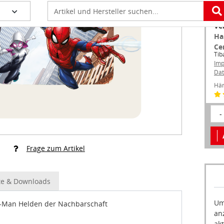
Ve
Ha
Ce
Tib
Im
Dat
Hän
-
Frage zum Artikel
e & Downloads
Um
r-Man Helden der Nachbarschaft
an
akt