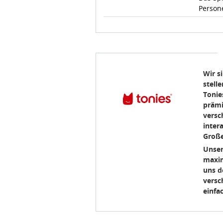
Person
Wir s
stelle
Tonie
prämi
versc
inter
Große
Unser
maxim
uns d
versc
einfa