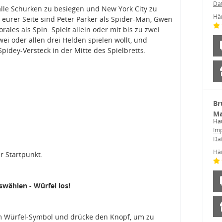
lle Schurken zu besiegen und New York City zu
Hä
 eurer Seite sind Peter Parker als Spider-Man, Gwen
ales als Spin. Spielt allein oder mit bis zu zwei
wei oder allen drei Helden spielen wollt, und
Spidey-Versteck in der Mitte des Spielbretts.
Br
Ma
Hau
Im
Da
Hä
r Startpunkt.
swählen - Würfel los!
m Würfel-Symbol und drücke den Knopf, um zu