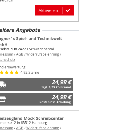
Aktivieren
itere Angebote
gner`s Spiel- und Technikwelt
mbH
selstr. 5 in 24223 Schwentinental
pressum
/
AGB
/
Widerrufsbelehrung
/
tenschutz
ndlerbewertung
4,92 Sterne
24,99 €
zzgl. 8,99 € Versand
24,99 €
Kostenlose Abholung
ielzeugland Mock Schreibcenter
mlerstr. 2 in 63512 Hainburg
pressum
/
AGB
/
Widerrufsbelehrung
/
tenschutz