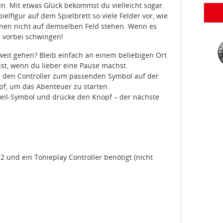
n. Mit etwas Glück bekommst du vielleicht sogar
lfigur auf dem Spielbrett so viele Felder vor, wie
nnen nicht auf demselben Feld stehen. Wenn es
n vorbei schwingen!
 weit gehen? Bleib einfach an einem beliebigen Ort
ist, wenn du lieber eine Pause machst.
he den Controller zum passenden Symbol auf der
pf, um das Abenteuer zu starten.
feil-Symbol und drücke den Knopf – der nächste
 und ein Tonieplay Controller benötigt (nicht
Details
ookies.
s-GmbH, verwenden auf unserem Marktplatz „ideeundspiel.com“ C
orzuschlagen, Funktionen für Facebook, Instagramm und Co anb