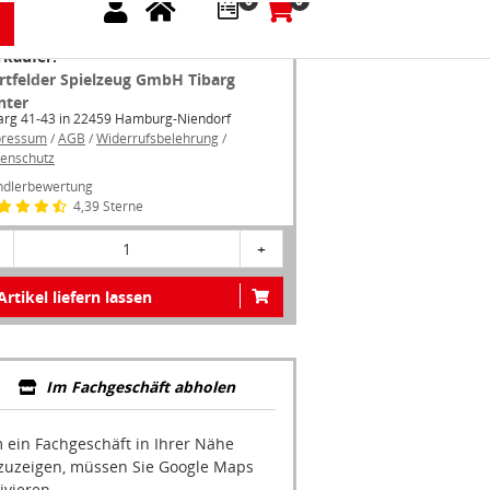
Zustand: Neu
rkäufer:
rtfelder Spielzeug GmbH Tibarg
nter
arg 41-43 in 22459 Hamburg-Niendorf
pressum
/
AGB
/
Widerrufsbelehrung
/
enschutz
dlerbewertung
4,39 Sterne
1
+
Artikel liefern lassen
Im Fachgeschäft abholen
 ein Fachgeschäft in Ihrer Nähe
zuzeigen, müssen Sie Google Maps
ivieren.