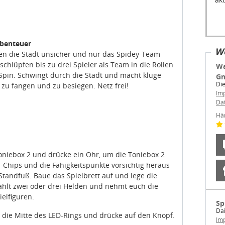
Abenteuer
We
n die Stadt unsicher und nur das Spidey-Team
schlüpfen bis zu drei Spieler als Team in die Rollen
Wa
Spin. Schwingt durch die Stadt und macht kluge
G
Die
zu fangen und zu besiegen. Netz frei!
Im
Da
Hä
Toniebox 2 und drücke ein Ohr, um die Toniebox 2
-Chips und die Fähigkeitspunkte vorsichtig heraus
 Standfuß. Baue das Spielbrett auf und lege die
ählt zwei oder drei Helden und nehmt euch die
elfiguren.
Sp
Dai
in die Mitte des LED-Rings und drücke auf den Knopf.
Im
Da