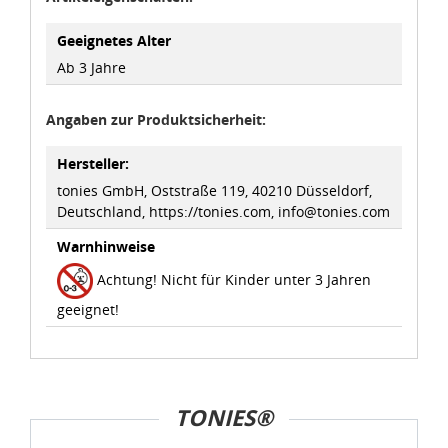
dass die Datenschutzvorgaben der EU auch bei der
Verarbeitung von Daten in den USA eingehalten werden.
Geeignetes Alter
Ab 3 Jahre
Sie können die Cookie-Einwilligung jederzeit links unten
auf Ihrem Bildschirm anpassen und damit widerrufen.
Angaben zur Produktsicherheit:
idee+spiel Betriebs-GmbH
Hersteller:
Datenschutzbestimmungen
und
Impressum
tonies GmbH, Oststraße 119, 40210 Düsseldorf,
Deutschland, https://tonies.com, info@tonies.com
Warnhinweise
Achtung! Nicht für Kinder unter 3 Jahren
geeignet!
TONIES®