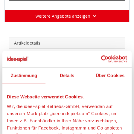
weitere Angebote anzeigen
Artikeldetails
tonies® 10000149 Unser Sandmännchen - Abends
im Walde
Zustimmung
Details
Über Cookies
Artikelbeschreibung:
Eine Hörfigur für die Toniebox. Sie sind
„Datenträger“ und Spielzeug zugleich. Jeder Tonie
Diese Webseite verwendet Cookies.
hat seinen eigenen Hörinhalt. Sie sind
Wir, die idee+spiel Betriebs-GmbH, verwenden auf
magnethaftend und bleiben so auf der Toniebox
unserem Marktplatz „ideeundspiel.com“ Cookies, um
stehen.
Ihnen z.B. Fachhändler in Ihrer Nähe vorzuschlagen,
Dieser Tonie entführt die kleinen Hörer in den
Funktionen für Facebook, Instagramm und Co anbieten
abendlichen Wald, mit je 5 ruhigen Geschichten und