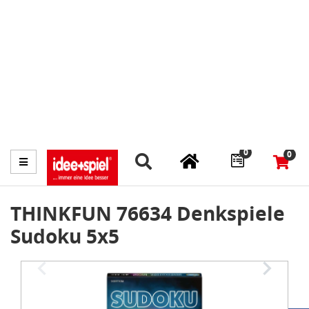
Marktplatz
Fachhändler finden
Prospekte
0
0
Menü
THINKFUN 76634 Denkspiele
Sudoku 5x5
Item
1
of
3