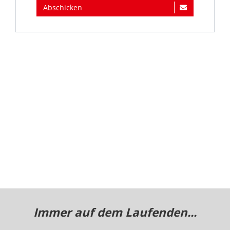
Immer auf dem Laufenden...
Jetzt zum idee+spiel-Newsletter anmelden und
jederzeit widerruflich über spannende
Neuheiten
,
zugkräftige
Gewinnspiele
, limitierte
Exklusivartikel
und interessante
Schnäppchen
immer als erster
informiert sein.
E-Mail für Newsletteranmeldung