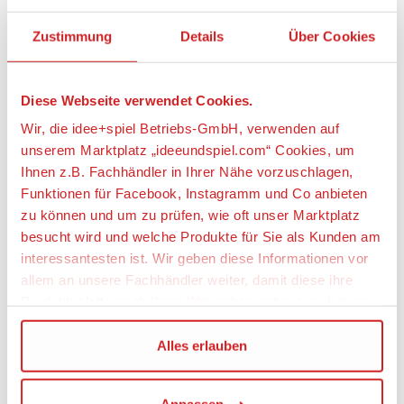
• Das Set enthält neue Minifiguren von Emmet und
Zustimmung
Details
Über Cookies
Lucy (neu ab Januar 2019) sowie einen baubaren
Alien-Eindringling mit riesigem Maul und
drehbarem Zyklopenauge.
Diese Webseite verwendet Cookies.
• Ultrakatty verfügt über ein Minifiguren-Cockpit mit
Zügeln, einen beweglichen Kopf mit 3 verschiedenen
Wir, die idee+spiel Betriebs-GmbH, verwenden auf
Gesichtsausdrücken sowie über einen beweglichen
unserem Marktplatz „ideeundspiel.com“ Cookies, um
Schwanz und bewegliche Beine.
Ihnen z.B. Fachhändler in Ihrer Nähe vorzuschlagen,
• Zur Ausrüstung gehört Lucys Armbrust.
Funktionen für Facebook, Instagramm und Co anbieten
• Die Zubehörteile umfassen Lucys Köcher und ein
zu können und um zu prüfen, wie oft unser Marktplatz
„STOP“-Schild-Element.
besucht wird und welche Produkte für Sie als Kunden am
• Kombiniere Ultrakatty mit dem Set „Emmets und
interessantesten ist. Wir geben diese Informationen vor
Lucys Flucht-Buggy!“ (70829) und erschaffe den
Ultra-Flucht-Buggy!
allem an unsere Fachhändler weiter, damit diese ihre
• Spiele tolle Szenen aus dem Film THE LEGO®
Produktpalette nach Ihren Wünschen optimieren können.
MOVIE 2™ nach.
• Ultrakatty ist 8 cm hoch, 21 cm lang und 8 cm breit.
Wir verwenden den Google Tag Manager um weitere
Alles erlauben
Dienste einzubinden.
Artikeleigenschaften: