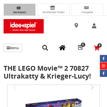
Marktplatz
Fachhändler finden
Prospekte
0
0
Menü
THE LEGO Movie™ 2 70827
Ultrakatty & Krieger-Lucy!
Item
1
of
3