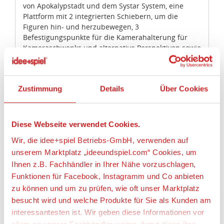
Plattform mit 2 integrierten Schiebern, um die
Figuren hin- und herzubewegen, 3
Diese Webseite verwendet Cookies.
Befestigungspunkte für die Kamerahalterung für
Wir, die idee+spiel Betriebs-GmbH, verwenden auf
Kameraschwenks und alternative Perspektiven sowie
unserem Marktplatz „ideeundspiel.com“ Cookies, um
2 Zaunelemente.
• Die Kamerahalterung umfasst eine Smartphone-
Ihnen z.B. Fachhändler in Ihrer Nähe vorzuschlagen,
Halterung.
Funktionen für Facebook, Instagramm und Co anbieten
• Bei den Action-Requisiten handelt es sich um
zu können und um zu prüfen, wie oft unser Marktplatz
Emmets Flucht-Buggy mit drehbarem Minifiguren-
besucht wird und welche Produkte für Sie als Kunden am
Cockpit, den baubaren Rexplorer von Rex, ein Mini
interessantesten ist. Wir geben diese Informationen vor
Systar Raumschiff, einen Mini-Rexplorer und
allem an unsere Fachhändler weiter, damit diese ihre
anbaubare transparente Stäbe, mit denen du die
Produktpalette nach Ihren Wünschen optimieren können.
Figuren und Fahrzeuge bewegen kannst.
• Kombiniere Emmets Flucht-Buggy mit Krieger-Kitty
und erschaffe so das Flucht-Buggy/Ultrakatty-
Wir verwenden den Google Tag Manager um weitere
Alles erlauben
Kombimodell.
Dienste einzubinden.
• Zur Ausrüstung gehören Lucys Armbrust sowie die
Werkzeuge von Rex und Sweet Mischmasch.
Anpassen
Wenn Sie auf „Alles erlauben“, klicken, werden ein Teil
• Die Zubehörteile beinhalten 2 zusätzliche
Ihrer personenbezogener Daten in die USA übertragen.
Minifiguren-Köpfe für Emmet und Lucy mit
Genaueres finden Sie in unserer Datenschutzerklärung.
alternativen Gesichtsausdrücken.
Nur notwendige Cookies