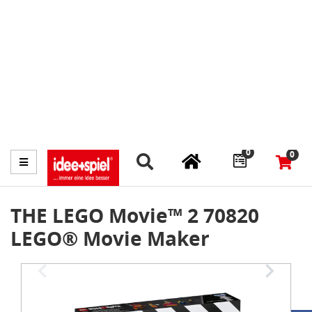
Marktplatz
Fachhändler finden
Prospekte
0
0
Menü
THE LEGO Movie™ 2 70820
LEGO® Movie Maker
Item
1
of
3