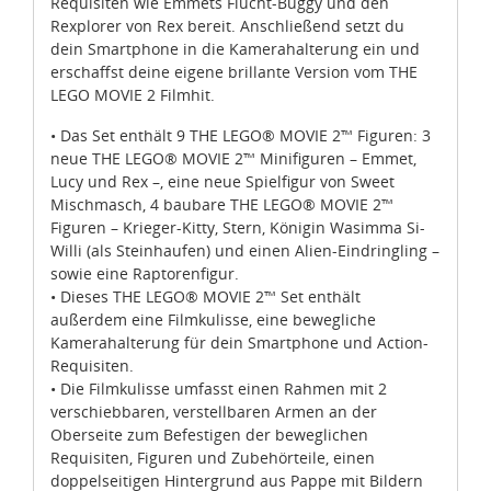
dein Smartphone in die Kamerahalterung ein und
erschaffst deine eigene brillante Version vom THE
LEGO MOVIE 2 Filmhit.
• Das Set enthält 9 THE LEGO® MOVIE 2™ Figuren: 3
neue THE LEGO® MOVIE 2™ Minifiguren – Emmet,
Lucy und Rex –, eine neue Spielfigur von Sweet
Mischmasch, 4 baubare THE LEGO® MOVIE 2™
Figuren – Krieger-Kitty, Stern, Königin Wasimma Si-
Willi (als Steinhaufen) und einen Alien-Eindringling –
sowie eine Raptorenfigur.
• Dieses THE LEGO® MOVIE 2™ Set enthält
außerdem eine Filmkulisse, eine bewegliche
Kamerahalterung für dein Smartphone und Action-
Requisiten.
• Die Filmkulisse umfasst einen Rahmen mit 2
verschiebbaren, verstellbaren Armen an der
Oberseite zum Befestigen der beweglichen
Requisiten, Figuren und Zubehörteile, einen
Zustimmung
Details
Über Cookies
doppelseitigen Hintergrund aus Pappe mit Bildern
von Apokalypstadt und dem Systar System, eine