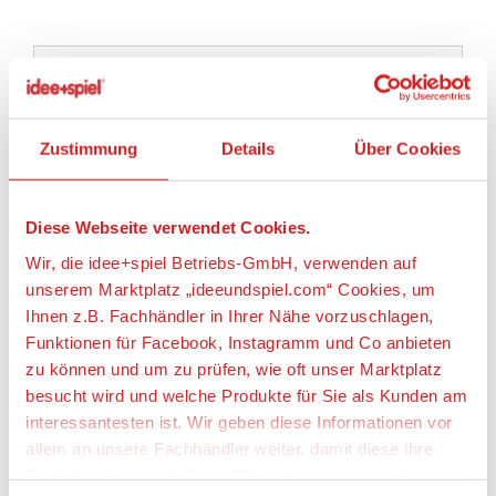
Artikeldetails
PLAYMOBIL® 70817 Starter Pack Polizei:
Gefahrentraining
Zustimmung
Details
Über Cookies
Artikelbeschreibung:
Diese Webseite verwendet Cookies.
Wir, die idee+spiel Betriebs-GmbH, verwenden auf
unserem Marktplatz „ideeundspiel.com“ Cookies, um
Ihnen z.B. Fachhändler in Ihrer Nähe vorzuschlagen,
Der perfekte Einstieg in die PLAYMOBIL Spielwelten!
Funktionen für Facebook, Instagramm und Co anbieten
Mit Hilfe des Greifarms des Polizei-Quads kann das
zu können und um zu prüfen, wie oft unser Marktplatz
Gefahrgut durch den Sprengmeister entschärft und
besucht wird und welche Produkte für Sie als Kunden am
gesichert werden. Der Polizist sperrt das
Gefahrengebiet ab. Starter Pack inkl. Quad und
interessantesten ist. Wir geben diese Informationen vor
Zubehör. Maße Quad: 7,5 x 12,5 x 5 cm (LxTxH)
allem an unsere Fachhändler weiter, damit diese ihre
Produktpalette nach Ihren Wünschen optimieren können.
Bei kniffligen Einsätzen ist die PLAYMOBIL-