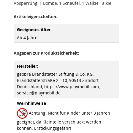
Absperrung, 1 Bombe, 1 Schaufel, 1 Walkie Talkie
idee+spiel Betriebs-GmbH
Artikeleigenschaften:
Datenschutzbestimmungen
und
Impressum
Geeignetes Alter
Ab 4 Jahre
Angaben zur Produktsicherheit:
Hersteller:
geobra Brandstätter Stiftung & Co. KG,
Brandstätterstraße 2 - 10, 90513 Zirndorf,
Deutschland, https://www.playmobil.com,
service@playmobil.de
Warnhinweise
Achtung! Nicht für Kinder unter 3 Jahren
geeignet, da Kleinteile verschluckt werden
können. Erstickungsgefahr!