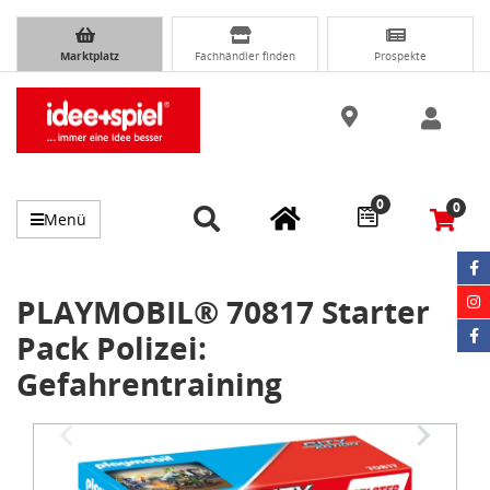
Marktplatz
Fachhändler finden
Prospekte
0
0
Menü
PLAYMOBIL® 70817 Starter
Pack Polizei:
Gefahrentraining
Item
1