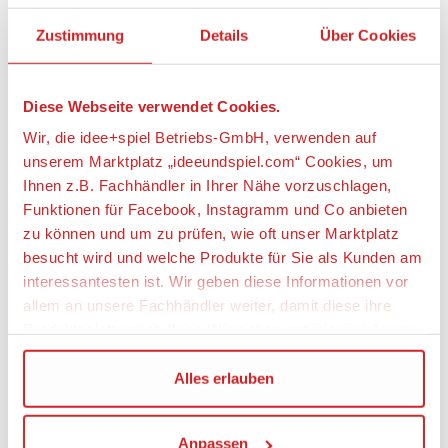
wiederzugeben.
Zustimmung
Details
Über Cookies
Star Wars™: Rebellion bringt den epischen Konflikt
zwischen Imperium und Rebellenallianz an euren
Spieltisch. Werdet imperiale Generäle und
Diese Webseite verwendet Cookies.
entsendet eure Streitkräfte, um den geheimen
Stützpunkt der Rebellen auszulöschen. Oder vereint
Wir, die idee+spiel Betriebs-GmbH, verwenden auf
die tapferen Freiheitskämpfer und besiegt eure
unserem Marktplatz „ideeundspiel.com“ Cookies, um
Feinde mit Guerillataktiken und Sabotage. Doch um
Ihnen z.B. Fachhändler in Ihrer Nähe vorzuschlagen,
den Krieg der Sterne zu gewinnen, braucht es mehr
Funktionen für Facebook, Instagramm und Co anbieten
als nur Waffen und Technologie – es braucht
zu können und um zu prüfen, wie oft unser Marktplatz
Helden. In geheimer Mission könnt ihr Luke
besucht wird und welche Produkte für Sie als Kunden am
Skywalker zum Jedi ausbilden oder mithilfe von
Darth Vader Han Solo in Karbonit einfrieren. Nur so
interessantesten ist. Wir geben diese Informationen vor
wird es euch gelingen, euer Ziel zu erreichen und
allem an unsere Fachhändler weiter, damit diese ihre
die Pläne eurer Feinde zu durchkreuzen! Wird das
Produktpalette nach Ihren Wünschen optimieren können.
Imperium die Rebellion mit einem schnellen Schlag
zerschmettern? Das Schicksal der Galaxis liegt in
Wir verwenden den Google Tag Manager um weitere
Alles erlauben
euren Händen.
Dienste einzubinden.
Alter ab: 14
Anpassen