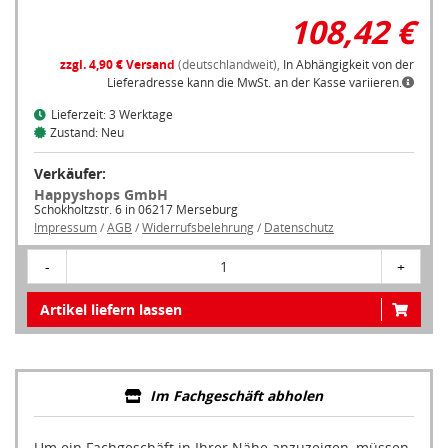
108,42 €
zzgl. 4,90 € Versand
(deutschlandweit),
In Abhängigkeit von der
Lieferadresse kann die MwSt. an der Kasse variieren.
Lieferzeit: 3 Werktage
Zustand: Neu
Verkäufer:
Happyshops GmbH
Schokholtzstr. 6 in 06217 Merseburg
Impressum
/
AGB
/
Widerrufsbelehrung
/
Datenschutz
-
1
+
Artikel liefern lassen
Im Fachgeschäft abholen
Um ein Fachgeschäft in Ihrer Nähe anzuzeigen, müssen