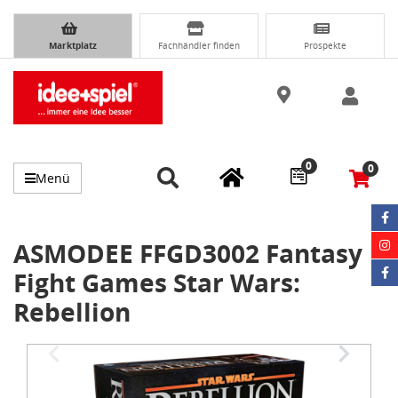
Marktplatz
Fachhändler finden
Prospekte
0
0
Menü
ASMODEE FFGD3002 Fantasy
Fight Games Star Wars:
Rebellion
Item
1