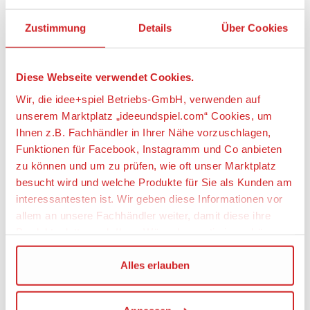
Spur
Zustimmung
Details
Über Cookies
TT / 1:120
Angaben zur Produktsicherheit:
Diese Webseite verwendet Cookies.
Wir, die idee+spiel Betriebs-GmbH, verwenden auf
Hersteller:
unserem Marktplatz „ideeundspiel.com“ Cookies, um
Hornby Hobbies Limited, Großbritannien
Ihnen z.B. Fachhändler in Ihrer Nähe vorzuschlagen,
Verantwortliche Person:
Funktionen für Facebook, Instagramm und Co anbieten
zu können und um zu prüfen, wie oft unser Marktplatz
Hornby Italia SRL, Viale die Caduti 52/A6, 25030
Castel Mella (BS), Italien, www.hornby.com,
besucht wird und welche Produkte für Sie als Kunden am
Customerservices.it@hornby.com
interessantesten ist. Wir geben diese Informationen vor
allem an unsere Fachhändler weiter, damit diese ihre
Warnhinweise
Produktpalette nach Ihren Wünschen optimieren können.
Achtung! Nicht für Kinder unter 3 Jahren
geeignet. Modellbau-/Sammlerartikel für
Wir verwenden den Google Tag Manager um weitere
Alles erlauben
Erwachsene.
Dienste einzubinden.