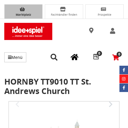
Marktplatz
Fachhändler finden
Prospekte
0
0
Menü
HORNBY TT9010 TT St.
Andrews Church
Item
1
of
3