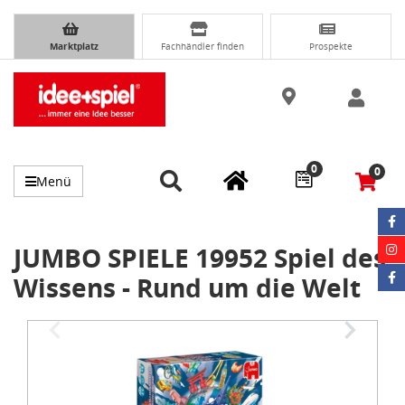
Marktplatz
Fachhändler finden
Prospekte
0
0
Menü
JUMBO SPIELE 19952 Spiel des
Wissens - Rund um die Welt
Item
1
of
2