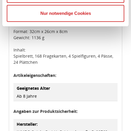
Erscheinungsdatum: August 2023
Ihrer personenbezogener Daten in die USA übertragen.
Genaueres finden Sie in unserer Datenschutzerklärung.
Personenzahl: Für 2 bis 4 Spielende ab 8 Jahren
Nur notwendige Cookies
Die USA ist ein Drittland, dass nicht von einem
Spieldauer: 30 Minuten
Angemessenheitsbeschluss der Europäischen
Kommission erfasst wird, und daher kein angemessenes
Format: 32cm x 26cm x 8cm
Gewicht: 1136 g
Schutzniveau für personenbezogene Daten bietet. Durch
die Verwendung von Standarddatenschutzklauseln in
Inhalt:
Verbindung mit zusätzlichen Maßnahmen zur Sicherung
Spielbrett, 168 Fragekarten, 4 Spielfiguren, 4 Pässe,
eines angemessenen Schutzniveaus, garantieren wir,
24 Plättchen
dass die Datenschutzvorgaben der EU auch bei der
Verarbeitung von Daten in den USA eingehalten werden.
Artikeleigenschaften:
Sie können die Cookie-Einwilligung jederzeit links unten
Geeignetes Alter
auf Ihrem Bildschirm anpassen und damit widerrufen.
Ab 8 Jahre
idee+spiel Betriebs-GmbH
Angaben zur Produktsicherheit:
Datenschutzbestimmungen
und
Impressum
Hersteller: