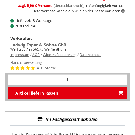
zzgl. 5,90 € Versand
(deutschlandweit),
In Abhängigkeit von der
Lieferadresse kann die MwSt. an der Kasse variieren.
Lieferzeit: 3 Werktage
Zustand: Neu
Verkäufer:
Ludwig Esper & Söhne GbR
Werftstr. 7 in 56575 Weißenthurm
Impressum
/
AGB
/
Widerrufsbelehrung
/
Datenschutz
Händlerbewertung
4,91 Sterne
-
1
+
Artikel liefern lassen
Im Fachgeschäft abholen
Um ein Fachgeschäft in Ihrer Nähe anzuzeigen, müssen