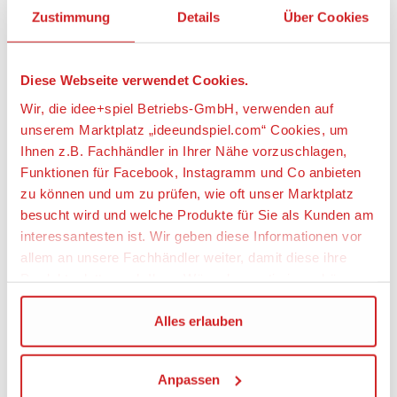
Zustimmung
Details
Über Cookies
weitere Angebote anzeigen
Diese Webseite verwendet Cookies.
Artikeldetails
Wir, die idee+spiel Betriebs-GmbH, verwenden auf
unserem Marktplatz „ideeundspiel.com“ Cookies, um
JUMBO SPIELE 19952 Spiel des Wissens - Rund um
Ihnen z.B. Fachhändler in Ihrer Nähe vorzuschlagen,
die Welt
Funktionen für Facebook, Instagramm und Co anbieten
zu können und um zu prüfen, wie oft unser Marktplatz
Artikelbeschreibung:
besucht wird und welche Produkte für Sie als Kunden am
Packt eure Koffer und erkundet die Welt in dieser
interessantesten ist. Wir geben diese Informationen vor
neuen Ausgabe des besten Familien-Quizspiels:
allem an unsere Fachhändler weiter, damit diese ihre
„Spiel des Wissens“! Springt bei eurer Weltreise von
Produktpalette nach Ihren Wünschen optimieren können.
Kontinent zu Kontinent und beantwortet Fragen in
verschiedenen Kategorien wie Kultur, Essen, Natur,
Wir verwenden den Google Tag Manager um weitere
Alles erlauben
Architektur und Geographie. Wer als Erster mit
Dienste einzubinden.
einem vollen Reisepass nach Hause kommt, gewinnt.
Anpassen
Wenn Sie auf „Alles erlauben“, klicken, werden ein Teil