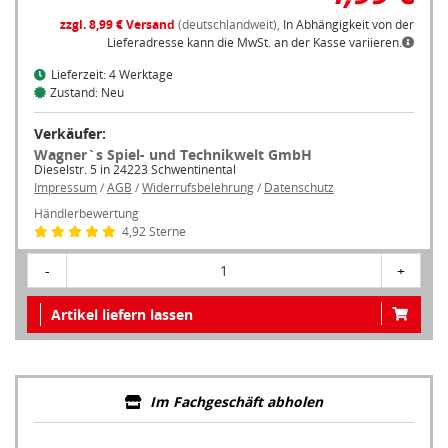
zzgl. 8,99 € Versand
(deutschlandweit),
In Abhängigkeit von der
Lieferadresse kann die MwSt. an der Kasse variieren.
Lieferzeit: 4 Werktage
Zustand: Neu
Verkäufer:
Wagner`s Spiel- und Technikwelt GmbH
Dieselstr. 5 in 24223 Schwentinental
Impressum
/
AGB
/
Widerrufsbelehrung
/
Datenschutz
Händlerbewertung
4,92 Sterne
-
1
+
Artikel liefern lassen
Im Fachgeschäft abholen
Um ein Fachgeschäft in Ihrer Nähe anzuzeigen, müssen