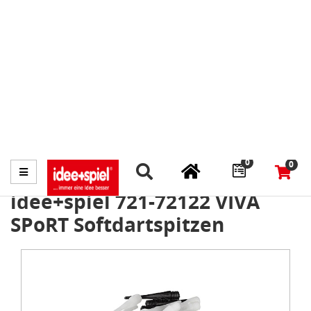
Marktplatz
Fachhändler finden
Prospekte
0
0
Menü
idee+spiel 721-72122 VIVA
SPoRT Softdartspitzen
Item
1
of
1