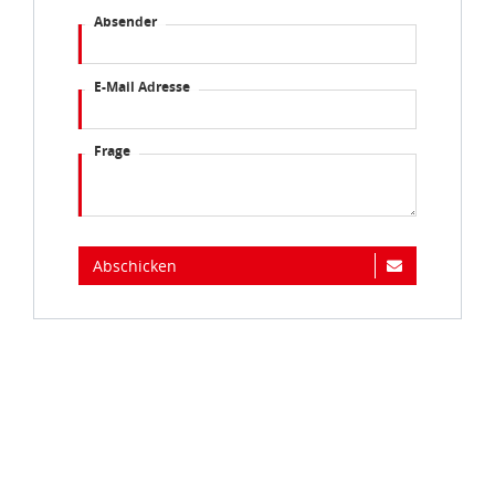
Absender
E-Mail Adresse
Frage
Abschicken
Immer auf dem Laufenden...
Jetzt zum idee+spiel-Newsletter anmelden und