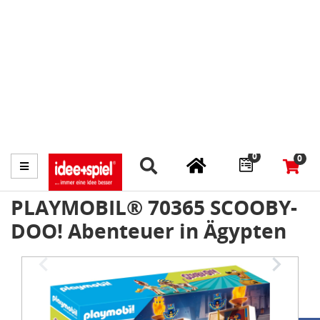
Marktplatz
Fachhändler finden
Prospekte
0
0
Menü
PLAYMOBIL® 70365 SCOOBY-
DOO! Abenteuer in Ägypten
Item
1
of
4