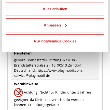
Kommission erfasst wird, und daher kein angemessenes
Schutzniveau für personenbezogene Daten bietet. Durch
Artikeleigenschaften:
die Verwendung von Standarddatenschutzklauseln in
Verbindung mit zusätzlichen Maßnahmen zur Sicherung
Geeignetes Alter
eines angemessenen Schutzniveaus, garantieren wir,
Ab 5 Jahre
dass die Datenschutzvorgaben der EU auch bei der
Verarbeitung von Daten in den USA eingehalten werden.
Angaben zur Produktsicherheit:
Sie können die Cookie-Einwilligung jederzeit links unten
Hersteller:
auf Ihrem Bildschirm anpassen und damit widerrufen.
geobra Brandstätter Stiftung & Co. KG,
Brandstätterstraße 2 - 10, 90513 Zirndorf,
idee+spiel Betriebs-GmbH
Deutschland, https://www.playmobil.com,
service@playmobil.de
Datenschutzbestimmungen
und
Impressum
Warnhinweise
Achtung! Nicht für Kinder unter 3 Jahren
geeignet, da Kleinteile verschluckt werden
können. Erstickungsgefahr!