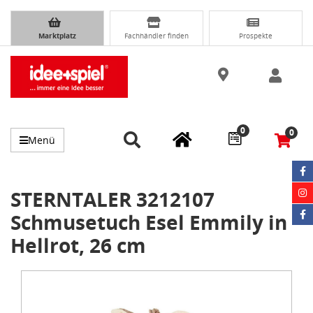
Marktplatz
Fachhändler finden
Prospekte
0
0
Menü
STERNTALER 3212107
Schmusetuch Esel Emmily in
Hellrot, 26 cm
Item
1