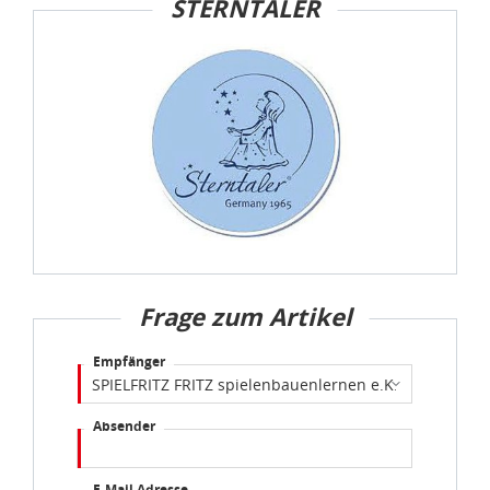
STERNTALER
idee+spiel Betriebs-GmbH
Datenschutzbestimmungen
und
Impressum
Frage zum Artikel
Empfänger
Absender
E-Mail Adresse