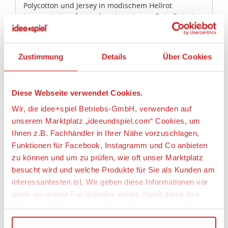
Polycotton und Jersey in modischem Hellrot
harmonisch aufeinander abgestimmt. Dein Baby hat
vom ersten Tag an einen tollen Begleiter durch dick
und dünn. Liebevolle Details, wie Zipfel, Knoten und
die niedliche Birnenapplikation wollen von kleinen
Zustimmung
Details
Über Cookies
Händchen erkundet werden. Das Schnuffeltuch
gehört zur Sterntaler "Kindergarten Collection" - ist
ohne Rassel oder Quietsche ausgestattet - und kann
daher problemlos auch zur Ruhezeit im
Diese Webseite verwendet Cookies.
Kindergarten an der Seite deines Lieblings bleiben
Wir, die idee+spiel Betriebs-GmbH, verwenden auf
und stört andere Kinder nicht. Wie viele andere
unserem Marktplatz „ideeundspiel.com“ Cookies, um
Produkte aus der Serie Esel Emmily kann dieser
Ihnen z.B. Fachhändler in Ihrer Nähe vorzuschlagen,
Artikel einfach im pflegeleicht Waschprogramm bei
40°C gereinigt werden.
Funktionen für Facebook, Instagramm und Co anbieten
zu können und um zu prüfen, wie oft unser Marktplatz
Altersempfehlung: ab Geburt
besucht wird und welche Produkte für Sie als Kunden am
Material: Flausch: 100 % Polyester, Polycotton: 60 %
interessantesten ist. Wir geben diese Informationen vor
Baumwolle, 40 % Polyester, Frottee: 90 % Baumwolle,
allem an unsere Fachhändler weiter, damit diese ihre
10 % Polyester
Produktpalette nach Ihren Wünschen optimieren können.
Pflegehinweise: Normalwaschgang 40°, Chlorbleiche
nicht möglich, Nicht bügeln, keine Reinigung