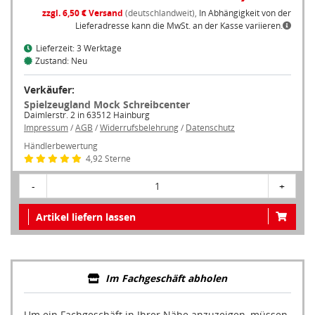
zzgl. 6,50 € Versand
(deutschlandweit),
In Abhängigkeit von der
Lieferadresse kann die MwSt. an der Kasse variieren.
Lieferzeit: 3 Werktage
Zustand: Neu
Verkäufer:
Spielzeugland Mock Schreibcenter
Daimlerstr. 2 in 63512 Hainburg
Impressum
/
AGB
/
Widerrufsbelehrung
/
Datenschutz
Händlerbewertung
4,92 Sterne
-
1
+
Artikel liefern lassen
Im Fachgeschäft abholen
Um ein Fachgeschäft in Ihrer Nähe anzuzeigen, müssen