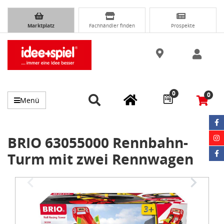
Marktplatz
Fachhändler finden
Prospekte
0
0
Menü
BRIO 63055000 Rennbahn-
Turm mit zwei Rennwagen
Item
1
of
9