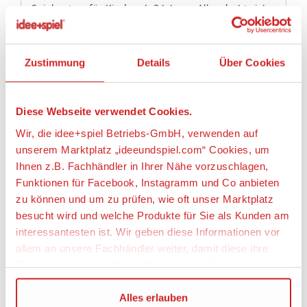
Spielsystem für Kinder ab 3 Jahren. Alles dreht sich
um Geschwindigkeit, Schwerkraft und Gefälle. Die
reibungsarmen Metallkugeln in der Mitte der
Rennautos sorgen für ein blitzschnelles Rennen auf
Zustimmung
Details
Über Cookies
einer Strecke mit scharfen Kurven und
Hindernissen. Jedes Rennen ist anders, denn mit
den modularen Schienenteilen können Kinder die
Kontrolle übernehmen und immer wieder neue
Diese Webseite verwendet Cookies.
Strecken bauen.
Wir, die idee+spiel Betriebs-GmbH, verwenden auf
unserem Marktplatz „ideeundspiel.com“ Cookies, um
Der 30550 Rennbahn-Turm mit zwei Rennwagen
enthält 19 Teile: 2 x Rennwagen, 1 x
Ihnen z.B. Fachhändler in Ihrer Nähe vorzuschlagen,
Streckenendstück, 2 x linke Spuren, 2 x rechte
Funktionen für Facebook, Instagramm und Co anbieten
Spuren, 2 x Spurenkreuzungen, 1 x Startrampe, 1 x
zu können und um zu prüfen, wie oft unser Marktplatz
Basisplatte, 2 x lange Säulen, 4 x kurze
besucht wird und welche Produkte für Sie als Kunden am
Verbindungsstangen, 1 x Zielrampe
interessantesten ist. Wir geben diese Informationen vor
allem an unsere Fachhändler weiter, damit diese ihre
Fahre ein spannendes Autorennen mit diesem
Rennwagen-Spielzeugset von BRIO mit scharfen
Produktpalette nach Ihren Wünschen optimieren können.
Kurven, gefährlichen Fahrbahnkreuzungen und
modularen Schienenteilen.
Wir verwenden den Google Tag Manager um weitere
Alles erlauben
Setze die beiden Rennwagen in klassischem