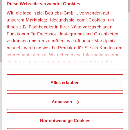
Diese Webseite verwendet Cookies.
Jetzt zum idee+spiel-Newsletter anmelden und
jederzeit widerruflich über spannende
Neuheiten
,
Wir, die idee+spiel Betriebs-GmbH, verwenden auf
zugkräftige
Gewinnspiele
, limitierte
Exklusivartikel
unserem Marktplatz „ideeundspiel.com“ Cookies, um
und interessante
Schnäppchen
immer als erster
Ihnen z.B. Fachhändler in Ihrer Nähe vorzuschlagen,
informiert sein.
Funktionen für Facebook, Instagramm und Co anbieten
zu können und um zu prüfen, wie oft unser Marktplatz
E-Mail für Newsletteranmeldung
besucht wird und welche Produkte für Sie als Kunden am
interessantesten ist. Wir geben diese Informationen vor
allem an unsere Fachhändler weiter, damit diese ihre
Produktpalette nach Ihren Wünschen optimieren können.
Informationen
Wir verwenden den Google Tag Manager um weitere
Alles erlauben
Dienste einzubinden.
Impressum
Datenschutz
Anpassen
Wenn Sie auf „Alles erlauben“, klicken, werden ein Teil
Barrierefreiheit
Ihrer personenbezogener Daten in die USA übertragen.
Nutzungsbedingungen
Genaueres finden Sie in unserer Datenschutzerklärung.
Mitgliederportal
Nur notwendige Cookies
Die USA ist ein Drittland, dass nicht von einem