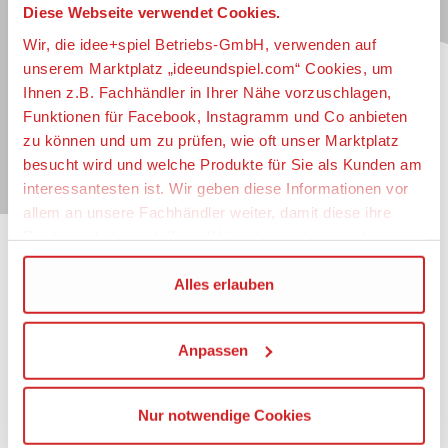
Diese Webseite verwendet Cookies.
Jetzt zum idee+spiel-Newsletter anmelden und
jederzeit widerruflich über spannende
Neuheiten
,
Wir, die idee+spiel Betriebs-GmbH, verwenden auf
zugkräftige
Gewinnspiele
, limitierte
Exklusivartikel
unserem Marktplatz „ideeundspiel.com“ Cookies, um
und interessante
Schnäppchen
immer als erster
Ihnen z.B. Fachhändler in Ihrer Nähe vorzuschlagen,
informiert sein.
Funktionen für Facebook, Instagramm und Co anbieten
zu können und um zu prüfen, wie oft unser Marktplatz
E-Mail für Newsletteranmeldung
besucht wird und welche Produkte für Sie als Kunden am
interessantesten ist. Wir geben diese Informationen vor
allem an unsere Fachhändler weiter, damit diese ihre
Produktpalette nach Ihren Wünschen optimieren können.
Informationen
Wir verwenden den Google Tag Manager um weitere
Alles erlauben
Dienste einzubinden.
Impressum
Datenschutz
Anpassen
Wenn Sie auf „Alles erlauben“, klicken, werden ein Teil
Barrierefreiheit
Ihrer personenbezogener Daten in die USA übertragen.
Nutzungsbedingungen
Genaueres finden Sie in unserer Datenschutzerklärung.
Mitgliederportal
Nur notwendige Cookies
Die USA ist ein Drittland, dass nicht von einem