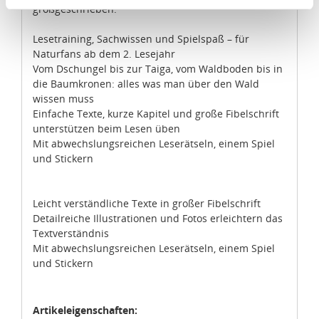
Angemessenheitsbeschluss der Europäischen
großgeschrieben.
Kommission erfasst wird, und daher kein angemessenes
Schutzniveau für personenbezogene Daten bietet. Durch
Lesetraining, Sachwissen und Spielspaß – für
Naturfans ab dem 2. Lesejahr
die Verwendung von Standarddatenschutzklauseln in
Vom Dschungel bis zur Taiga, vom Waldboden bis in
Verbindung mit zusätzlichen Maßnahmen zur Sicherung
die Baumkronen: alles was man über den Wald
eines angemessenen Schutzniveaus, garantieren wir,
wissen muss
dass die Datenschutzvorgaben der EU auch bei der
Einfache Texte, kurze Kapitel und große Fibelschrift
Verarbeitung von Daten in den USA eingehalten werden.
unterstützen beim Lesen üben
Mit abwechslungsreichen Leserätseln, einem Spiel
Sie können die Cookie-Einwilligung jederzeit links unten
und Stickern
auf Ihrem Bildschirm anpassen und damit widerrufen.
Leicht verständliche Texte in großer Fibelschrift
idee+spiel Betriebs-GmbH
Detailreiche Illustrationen und Fotos erleichtern das
Datenschutzbestimmungen
und
Impressum
Textverständnis
Mit abwechslungsreichen Leserätseln, einem Spiel
und Stickern
Artikeleigenschaften: