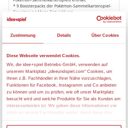
* 9 Boosterpacks der Pokémon-Sammelkartenspiel-
Erweiterung Mega-Entwicklung
* 1 holografische Vollbild-Promokarte mit Riolu
* 65 Kartenhüllen mit Mega-Lucario
* 40 Energiekarten des Pokémon-
Zustimmung
Details
Über Cookies
Sammelkartenspiels
* 1 Spielanleitung für die Erweiterung Mega-
Entwicklung
* 6 Schadensmarken-Würfel
Diese Webseite verwendet Cookies.
* 1 bei Wettbewerben zulässiger Münzwurf-Würfel
Wir, die idee+spiel Betriebs-GmbH, verwenden auf
* 1 Kunststoffmünze
unserem Marktplatz „ideeundspiel.com“ Cookies, um
* 1 Sammelbox zum Aufbewahren sämtlicher Artikel
mit 6 Trennstegen zum Organisieren
Ihnen z.B. Fachhändler in Ihrer Nähe vorzuschlagen,
* 1 Code-Karte für Pokémon-Sammelkartenspiel-Live
Funktionen für Facebook, Instagramm und Co anbieten
zu können und um zu prüfen, wie oft unser Marktplatz
Einstufung:
besucht wird und welche Produkte für Sie als Kunden am
Spieler: 2
interessantesten ist. Wir geben diese Informationen vor
Dauer: 30 Minuten
allem an unsere Fachhändler weiter, damit diese ihre
Alter: 6+ Jahre
Produktpalette nach Ihren Wünschen optimieren können.
Artikeleigenschaften: