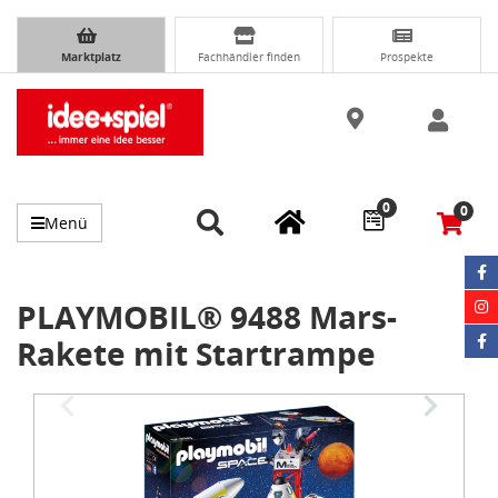
Marktplatz
Fachhändler finden
Prospekte
0
0
Menü
PLAYMOBIL® 9488 Mars-
Rakete mit Startrampe
Item
1
of
3