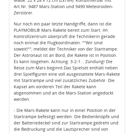
Maße: 22 x 28 x 72 cm (LxTxH). Kombinierbar mit
Art.Nr. 9487 Mars-Station und 9490 Meteoroiden-
Zerstörer.
Nur noch ein paar letzte Handgriffe, dann ist die
PLAYMOBIL® Mars-Rakete bereit zum Start. Im
Kontrollzentrum überprüft die Technikerin gerade
noch einmal die Flugkoordinaten. ""Wir sind
soweit!"", meldet der Techniker von der Startrampe.
Der Astronaut ist an Bord, die Rakete ist in Position.
Es kann losgehen. Achtung: 3-2-1... Zündung! Die
Reise zum Mars beginnt.Das Spielset enthält neben
drei Spielfiguren eine voll ausgestattete Mars-Rakete
mit Startrampe und viel zusätzliches Zubehör. Die
Kapsel am vorderen Teil der Rakete kann
abgenommen und an die Mars-Station angedockt
werden.
- Die Mars-Rakete kann nur in einer Position in der
Startrampe befestigt werden: Die Bedienknöpfe und
der Batteriedeckel sind zur Startrampe gedreht und
die Bedruckung und die Lautsprecher sind von