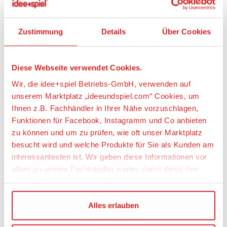
Lichteffekten an der Düse und Düsengeräuschen
wird die Beschleunigung des Raketenfluges
nachgeahmt; Auto-Power-Off: 37 Sekunden.
Zustimmung
Details
Über Cookies
- Space: Kommunikationsgeräusche kombiniert
mit einzelnen rot-gelben Lichteffekten an der Düse;
Auto-Power-Off: 15 Sekunden.
Diese Webseite verwendet Cookies.
- Im Batteriefach ist ein Sprachwahlschalter
untergebracht, so dass das Kind selbst entscheiden
Wir, die idee+spiel Betriebs-GmbH, verwenden auf
kann, in welcher Sprache es den Countdown hören
unserem Marktplatz „ideeundspiel.com“ Cookies, um
möchte (A=Englisch, B=Französisch).
Ihnen z.B. Fachhändler in Ihrer Nähe vorzuschlagen,
- Licht- und Soundeffekte können jederzeit durch
Funktionen für Facebook, Instagramm und Co anbieten
erneutes Drücken der Taste ausgeschaltet werden. -
zu können und um zu prüfen, wie oft unser Marktplatz
Kombinierbar mit Art.Nr. 9487 Mars-Station: anstelle
besucht wird und welche Produkte für Sie als Kunden am
der Raketenspitze oder der Transportkapsel kann
interessantesten ist. Wir geben diese Informationen vor
auch eines der Ansteckmodule der Mars-Station
angedockt werden.
allem an unsere Fachhändler weiter, damit diese ihre
- Kombinierbar mit Art.Nr. 9490 Meteoroiden-
Produktpalette nach Ihren Wünschen optimieren können.
Zerstörer: anstelle der bemannten Raketenspitze
oder der Transportkapsel kann auch der Satellit
Wir verwenden den Google Tag Manager um weitere
Alles erlauben
angedockt werden.
Dienste einzubinden.