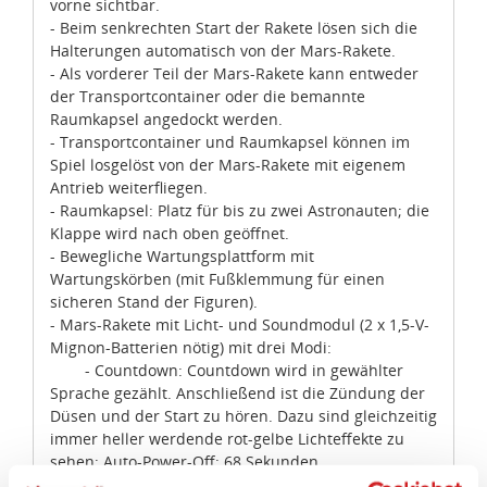
vorne sichtbar.
- Beim senkrechten Start der Rakete lösen sich die
Halterungen automatisch von der Mars-Rakete.
- Als vorderer Teil der Mars-Rakete kann entweder
der Transportcontainer oder die bemannte
Raumkapsel angedockt werden.
- Transportcontainer und Raumkapsel können im
Spiel losgelöst von der Mars-Rakete mit eigenem
Antrieb weiterfliegen.
- Raumkapsel: Platz für bis zu zwei Astronauten; die
Klappe wird nach oben geöffnet.
- Bewegliche Wartungsplattform mit
Wartungskörben (mit Fußklemmung für einen
sicheren Stand der Figuren).
- Mars-Rakete mit Licht- und Soundmodul (2 x 1,5-V-
Mignon-Batterien nötig) mit drei Modi:
- Countdown: Countdown wird in gewählter
Sprache gezählt. Anschließend ist die Zündung der
Düsen und der Start zu hören. Dazu sind gleichzeitig
immer heller werdende rot-gelbe Lichteffekte zu
sehen; Auto-Power-Off: 68 Sekunden.
- Beschleunigung: Mit hellen rot-gelben