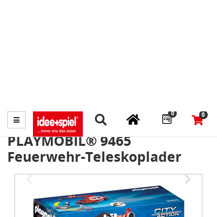
Marktplatz
Fachhändler finden
Prospekte
0
0
Menü
PLAYMOBIL® 9465
Feuerwehr-Teleskoplader
Item
1
of
3