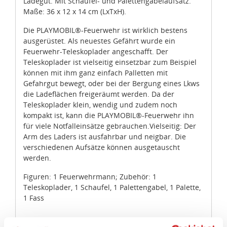
Maße: 36 x 12 x 14 cm (LxTxH).
Die PLAYMOBIL®-Feuerwehr ist wirklich bestens
ausgerüstet. Als neuestes Gefährt wurde ein
Feuerwehr-Teleskoplader angeschafft. Der
Teleskoplader ist vielseitig einsetzbar zum Beispiel
können mit ihm ganz einfach Palletten mit
Gefahrgut bewegt, oder bei der Bergung eines Lkws
die Ladeflächen freigeräumt werden. Da der
Teleskoplader klein, wendig und zudem noch
kompakt ist, kann die PLAYMOBIL®-Feuerwehr ihn
für viele Notfalleinsätze gebrauchen.Vielseitig: Der
Arm des Laders ist ausfahrbar und neigbar. Die
Zustimmung
Details
Über Cookies
verschiedenen Aufsätze können ausgetauscht
werden.
Figuren: 1 Feuerwehrmann; Zubehör: 1
Diese Webseite verwendet Cookies.
Teleskoplader, 1 Schaufel, 1 Palettengabel, 1 Palette,
1 Fass
Wir, die idee+spiel Betriebs-GmbH, verwenden auf
unserem Marktplatz „ideeundspiel.com“ Cookies, um
Ihnen z.B. Fachhändler in Ihrer Nähe vorzuschlagen,