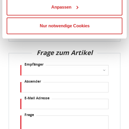
eines angemessenen Schutzniveaus, garantieren wir,
dass die Datenschutzvorgaben der EU auch bei der
Verarbeitung von Daten in den USA eingehalten werden.
Sie können die Cookie-Einwilligung jederzeit links unten
auf Ihrem Bildschirm anpassen und damit widerrufen.
Frage zum Artikel
idee+spiel Betriebs-GmbH
Datenschutzbestimmungen
und
Impressum
Empfänger
Absender
E-Mail Adresse
Frage