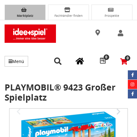
Marktplatz
Fachhändler finden
Prospekte
0
0
Menü
PLAYMOBIL® 9423 Großer
Spielplatz
Item
1
of
3