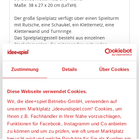
Maße: 38 x 27 x 20 cm (LxTxH).
Der große Spielplatz verfügt über einen Spielturm
mit Rutsche, eine Schaukel, ein Kletternetz, eine
Kletterwand und Turnringe.
Das Spielplatzgestell besteht aus einzelnen
Steckelementen, die miteinander verbunden
werden. Somit kann der Spielplatz modular
verändert werden.
Die Rutsche kann von Erwachsenen und
Zustimmung
Details
Über Cookies
Kinderfiguren benutzt werden.
Die Schaukel ist für eine Kinderfigur geeignet, die
sich sitzend seitlich an den Griffen fixieren lässt.
An den beiden flexiblen Turnringen kann sich eine
Diese Webseite verwendet Cookies.
Figur festhalten.
Wir, die idee+spiel Betriebs-GmbH, verwenden auf
unserem Marktplatz „ideeundspiel.com“ Cookies, um
Angaben zur Produktsicherheit:
Ihnen z.B. Fachhändler in Ihrer Nähe vorzuschlagen,
Funktionen für Facebook, Instagramm und Co anbieten
Hersteller:
zu können und um zu prüfen, wie oft unser Marktplatz
geobra Brandstätter Stiftung & Co. KG,
besucht wird und welche Produkte für Sie als Kunden am
Brandstätterstraße 2 - 10, 90513 Zirndorf,