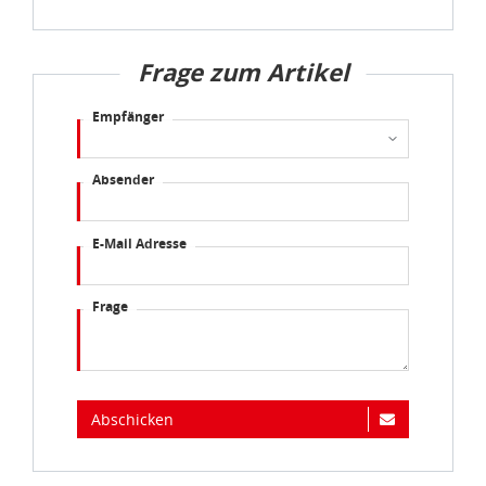
Verarbeitung von Daten in den USA eingehalten werden.
Sie können die Cookie-Einwilligung jederzeit links unten
Frage zum Artikel
auf Ihrem Bildschirm anpassen und damit widerrufen.
Empfänger
idee+spiel Betriebs-GmbH
Datenschutzbestimmungen
und
Impressum
Absender
E-Mail Adresse
Frage
Abschicken