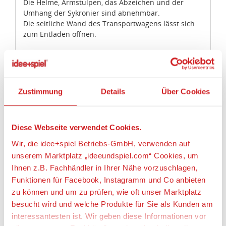
Die Helme, Armstulpen, das Abzeichen und der
Umhang der Sykronier sind abnehmbar.
Die seitliche Wand des Transportwagens lässt sich
zum Entladen öffnen.
Artikeleigenschaften:
Geeignetes Alter
Zustimmung
Details
Über Cookies
Ab 5 Jahre
Angaben zur Produktsicherheit:
Diese Webseite verwendet Cookies.
Hersteller:
Wir, die idee+spiel Betriebs-GmbH, verwenden auf
geobra Brandstätter Stiftung & Co. KG,
unserem Marktplatz „ideeundspiel.com“ Cookies, um
Brandstätterstraße 2 - 10, 90513 Zirndorf,
Ihnen z.B. Fachhändler in Ihrer Nähe vorzuschlagen,
Deutschland, https://www.playmobil.com,
Funktionen für Facebook, Instagramm und Co anbieten
service@playmobil.de
zu können und um zu prüfen, wie oft unser Marktplatz
Warnhinweise
besucht wird und welche Produkte für Sie als Kunden am
interessantesten ist. Wir geben diese Informationen vor
Achtung! Nicht für Kinder unter 3 Jahren