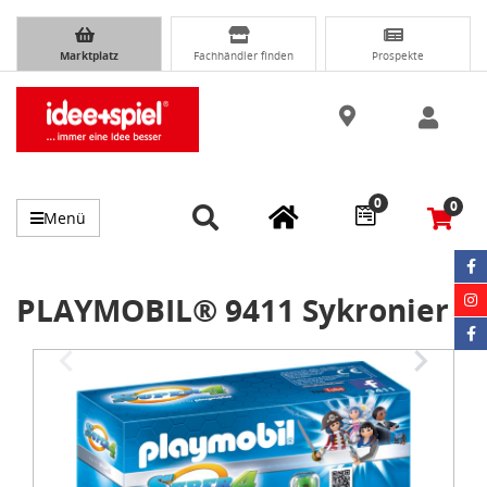
Marktplatz
Fachhändler finden
Prospekte
0
0
Menü
PLAYMOBIL® 9411 Sykronier
Item
1
of
3