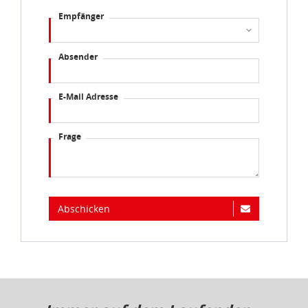
Sie können die Cookie-Einwilligung jederzeit links unten
Empfänger
auf Ihrem Bildschirm anpassen und damit widerrufen.
Absender
idee+spiel Betriebs-GmbH
Datenschutzbestimmungen
und
Impressum
E-Mail Adresse
Frage
Abschicken