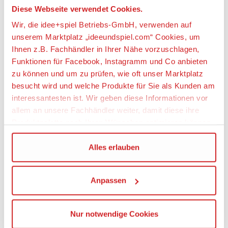
Artikeleigenschaften:
Diese Webseite verwendet Cookies.
Batterien enthalten
Wir, die idee+spiel Betriebs-GmbH, verwenden auf
unserem Marktplatz „ideeundspiel.com“ Cookies, um
nein
Ihnen z.B. Fachhändler in Ihrer Nähe vorzuschlagen,
Batterientyp
Funktionen für Facebook, Instagramm und Co anbieten
1 x 1,5 V Mignon (AA)
zu können und um zu prüfen, wie oft unser Marktplatz
besucht wird und welche Produkte für Sie als Kunden am
Geeignetes Alter
interessantesten ist. Wir geben diese Informationen vor
Ab 5 Jahre
allem an unsere Fachhändler weiter, damit diese ihre
Produktpalette nach Ihren Wünschen optimieren können.
Angaben zur Produktsicherheit:
Wir verwenden den Google Tag Manager um weitere
Alles erlauben
Hersteller:
Dienste einzubinden.
geobra Brandstätter Stiftung & Co. KG,
Brandstätterstraße 2 - 10, 90513 Zirndorf,
Anpassen
Wenn Sie auf „Alles erlauben“, klicken, werden ein Teil
Deutschland, https://www.playmobil.com,
service@playmobil.de
Ihrer personenbezogener Daten in die USA übertragen.
Genaueres finden Sie in unserer Datenschutzerklärung.
Warnhinweise
Nur notwendige Cookies
Die USA ist ein Drittland, dass nicht von einem