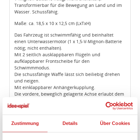
Transformierbar für die Bewegung an Land und im
Wasser. Schussfähig.
Maße: ca. 18,5 x 10 x 12,5 cm (LxTxH)
Das Fahrzeug ist schwimmfähig und beinhaltet
einen Unterwassermotor (1 x 1,5-V-Mignon-Batterie
nötig; nicht enthalten).
Mit 2 seitlich ausklappbaren Flügeln und
aufklappbarer Frontscheibe für den
Schwimmmodus.
Die schussfähige Waffe lässt sich beiliebig drehen
und neigen.
Mit einklappbarer Anhängerkupplung.
Die vordere, beweglich gelagerte Achse erlaubt dem
Fahrzeug das Überwinden unebener Flächen.
Der Stauraum auf der Ladefläche kann mit einem
flexiblen Netz abgedeckt werden.
Die Bojen, an denen die Schatzkiste befestigt ist,
Zustimmung
Details
Über Cookies
schwimmen im Wasser.