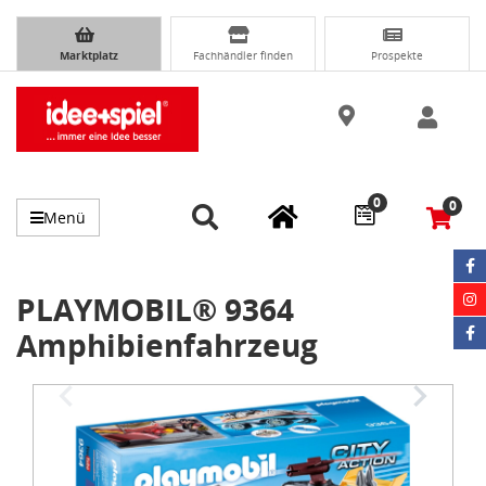
Marktplatz
Fachhändler finden
Prospekte
0
0
Menü
PLAYMOBIL® 9364
Amphibienfahrzeug
Item
1
of
3