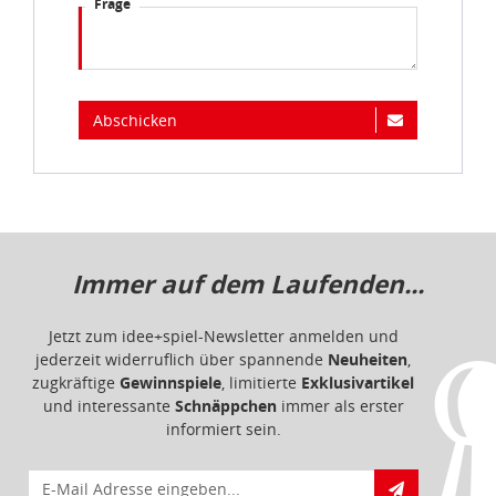
Frage
Datenschutzbestimmungen
und
Impressum
Abschicken
Immer auf dem Laufenden...
Jetzt zum idee+spiel-Newsletter anmelden und
jederzeit widerruflich über spannende
Neuheiten
,
zugkräftige
Gewinnspiele
, limitierte
Exklusivartikel
und interessante
Schnäppchen
immer als erster
informiert sein.
E-Mail für Newsletteranmeldung