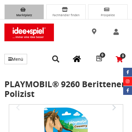
Marktplatz
Fachhändler finden
Prospekte
0
0
Menü
PLAYMOBIL® 9260 Berittener
Polizist
Item
1
of
3