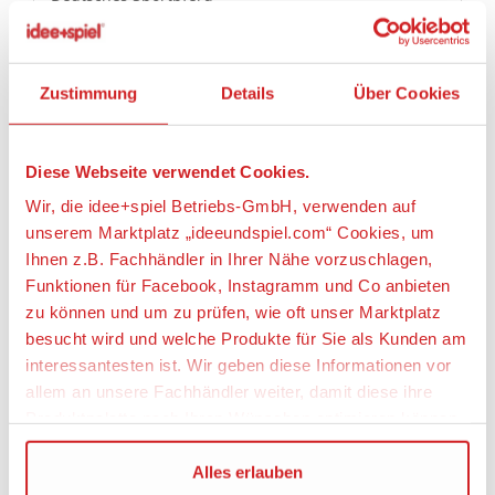
Angaben zur Produktsicherheit:
Zustimmung
Details
Über Cookies
Hersteller:
geobra Brandstätter Stiftung & Co. KG,
Diese Webseite verwendet Cookies.
Brandstätterstraße 2 - 10, 90513 Zirndorf,
Wir, die idee+spiel Betriebs-GmbH, verwenden auf
Deutschland, https://www.playmobil.com,
unserem Marktplatz „ideeundspiel.com“ Cookies, um
service@playmobil.de
Ihnen z.B. Fachhändler in Ihrer Nähe vorzuschlagen,
Warnhinweise
Funktionen für Facebook, Instagramm und Co anbieten
Achtung! Nicht für Kinder unter 3 Jahren
zu können und um zu prüfen, wie oft unser Marktplatz
besucht wird und welche Produkte für Sie als Kunden am
geeignet, da Kleinteile verschluckt werden
können. Erstickungsgefahr!
interessantesten ist. Wir geben diese Informationen vor
allem an unsere Fachhändler weiter, damit diese ihre
Produktpalette nach Ihren Wünschen optimieren können.
Wir verwenden den Google Tag Manager um weitere
Alles erlauben
PLAYMOBIL® COUNTRY