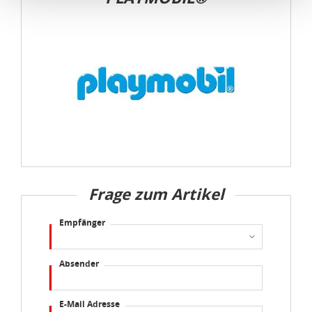
die Verwendung von Standarddatenschutzklauseln in
Verbindung mit zusätzlichen Maßnahmen zur Sicherung
eines angemessenen Schutzniveaus, garantieren wir,
dass die Datenschutzvorgaben der EU auch bei der
Verarbeitung von Daten in den USA eingehalten werden.
Sie können die Cookie-Einwilligung jederzeit links unten
auf Ihrem Bildschirm anpassen und damit widerrufen.
idee+spiel Betriebs-GmbH
Datenschutzbestimmungen
und
Impressum
Frage zum Artikel
Empfänger
Absender
E-Mail Adresse