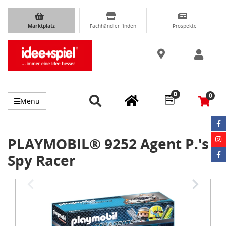
Marktplatz
Fachhändler finden
Prospekte
0
0
Menü
PLAYMOBIL® 9252 Agent P.'s
Spy Racer
Item
1
of
2