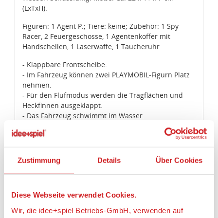
(LxTxH).
Figuren: 1 Agent P.; Tiere: keine; Zubehör: 1 Spy
Racer, 2 Feuergeschosse, 1 Agentenkoffer mit
Handschellen, 1 Laserwaffe, 1 Taucheruhr
- Klappbare Frontscheibe.
- Im Fahrzeug können zwei PLAYMOBIL-Figurn Platz
nehmen.
- Für den Flufmodus werden die Tragflächen und
Heckfinnen ausgeklappt.
- Das Fahrzeug schwimmt im Wasser.
- Die zwei Kanonen an der Front des Wagens sind
voll funktionsfähig und können unabhängig
voneinander ausgelöst werden.
- Der Aktenkoffer kann zur Sicherung per
Zustimmung
Details
Über Cookies
Handschelle und Kette an Agent P.s Handgelenk
befestigt werden.
Diese Webseite verwendet Cookies.
Artikeleigenschaften:
Wir, die idee+spiel Betriebs-GmbH, verwenden auf