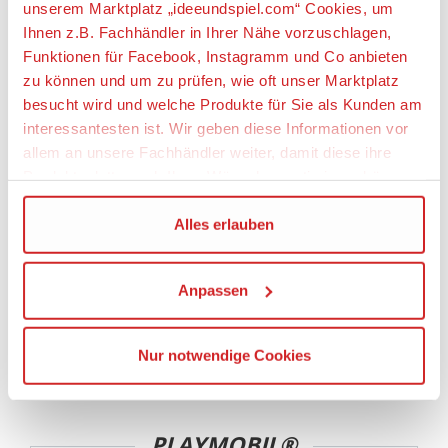
Geeignetes Alter
unserem Marktplatz „ideeundspiel.com“ Cookies, um
Ab 6 Jahre
Ihnen z.B. Fachhändler in Ihrer Nähe vorzuschlagen,
Funktionen für Facebook, Instagramm und Co anbieten
zu können und um zu prüfen, wie oft unser Marktplatz
Angaben zur Produktsicherheit:
besucht wird und welche Produkte für Sie als Kunden am
Hersteller:
interessantesten ist. Wir geben diese Informationen vor
allem an unsere Fachhändler weiter, damit diese ihre
geobra Brandstätter Stiftung & Co. KG,
Brandstätterstraße 2 - 10, 90513 Zirndorf,
Produktpalette nach Ihren Wünschen optimieren können.
Deutschland, https://www.playmobil.com,
service@playmobil.de
Wir verwenden den Google Tag Manager um weitere
Alles erlauben
Dienste einzubinden.
Warnhinweise
Achtung! Nicht für Kinder unter 3 Jahren
Anpassen
Wenn Sie auf „Alles erlauben“, klicken, werden ein Teil
geeignet, da Kleinteile verschluckt werden
Ihrer personenbezogener Daten in die USA übertragen.
können. Erstickungsgefahr!
Genaueres finden Sie in unserer Datenschutzerklärung.
Nur notwendige Cookies
Die USA ist ein Drittland, dass nicht von einem
Angemessenheitsbeschluss der Europäischen
Kommission erfasst wird, und daher kein angemessenes
PLAYMOBIL®
Schutzniveau für personenbezogene Daten bietet. Durch