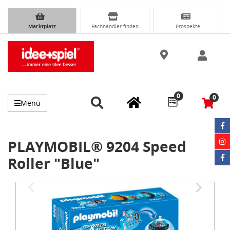
Marktplatz
Fachhändler finden
Prospekte
0
0
Menü
PLAYMOBIL® 9204 Speed
Roller "Blue"
Item
1
of
3