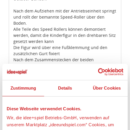
Nach dem Aufziehen mit der Antriebseinheit springt
und rollt der bemannte Speed-Roller über den
Boden.
Alle Teile des Speed Rollers können demontiert
werden, damit die Kinderfigur in den drehbaren Sitz
gesetzt werden kann
Die Figur wird über eine Fußklemmung und den
zusätzlichen Gurt fixiert
Nach dem Zusammenstecken der beiden
Kapselhälften wird der Speed-Roller mit den beiden
seitlichen Antriebsachsen verriegelt und mit dem
Silikonring versehen.
Zum Starten wird die Kapsel mit einer Antriebsachse
Zustimmung
Details
Über Cookies
auf den Griff gesteckt und aufgezogen.
Artikeleigenschaften:
Diese Webseite verwendet Cookies.
Geeignetes Alter
Wir, die idee+spiel Betriebs-GmbH, verwenden auf
Ab 6 Jahre
unserem Marktplatz „ideeundspiel.com“ Cookies, um