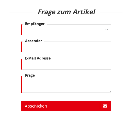
Frage zum Artikel
Sie können die Cookie-Einwilligung jederzeit links unten
auf Ihrem Bildschirm anpassen und damit widerrufen.
Empfänger
idee+spiel Betriebs-GmbH
Datenschutzbestimmungen
und
Impressum
Absender
E-Mail Adresse
Frage
Abschicken