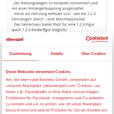
- Der Rettungswagen ist komplett vormontiert und
mit einer Anhängerkupplung ausgestattet.
- Vorne am Fahrzeug befindet sich – wie bei 1.2.3-
Fahrzeugen üblich – eine Abschleppmulde.
- Das Fahrerhaus bietet Platz für eine 1.2.3-Figur
(auch 1.2.3-Kinderfigur möglich).
- Die Hecktür lässt sich seitlich nach außen
aufklappen und rastet beim Schließen ein.
- Die Patientenliege im Krankenwagenaufsatz ist für
eine 1.2.3-Erwachsenen- oder eine 1.2.3-Kinderfigur
Zustimmung
Details
Über Cookies
ausgelegt. Die Figur wird diagonal hineingelegt und
die Arzttasche kann vor die Figur gestellt werden.
Diese Webseite verwendet Cookies.
Wir, die idee+spiel Betriebs-GmbH, verwenden auf
Artikeleigenschaften:
unserem Marktplatz „ideeundspiel.com“ Cookies, um
Ihnen z.B. Fachhändler in Ihrer Nähe vorzuschlagen,
Geeignetes Alter
Funktionen für Facebook, Instagramm und Co anbieten
Ab 1½ Jahre
zu können und um zu prüfen, wie oft unser Marktplatz
besucht wird und welche Produkte für Sie als Kunden am
Angaben zur Produktsicherheit: