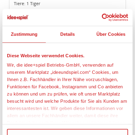
Tiere: 1 Tiger
Zustimmung
Details
Über Cookies
Artikeleigenschaften:
Geeignetes Alter
Diese Webseite verwendet Cookies.
Ab 1½ Jahre
Wir, die idee+spiel Betriebs-GmbH, verwenden auf
unserem Marktplatz „ideeundspiel.com“ Cookies, um
Angaben zur Produktsicherheit:
Ihnen z.B. Fachhändler in Ihrer Nähe vorzuschlagen,
Funktionen für Facebook, Instagramm und Co anbieten
Hersteller:
zu können und um zu prüfen, wie oft unser Marktplatz
geobra Brandstätter Stiftung & Co. KG,
besucht wird und welche Produkte für Sie als Kunden am
Brandstätterstraße 2 - 10, 90513 Zirndorf,
interessantesten ist. Wir geben diese Informationen vor
Deutschland, https://www.playmobil.com,
allem an unsere Fachhändler weiter, damit diese ihre
service@playmobil.de
Produktpalette nach Ihren Wünschen optimieren können.