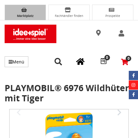
Marktplatz
Fachhändler finden
Prospekte
0
0
Menü
PLAYMOBIL® 6976 Wildhüter
mit Tiger
Item
1
of
3