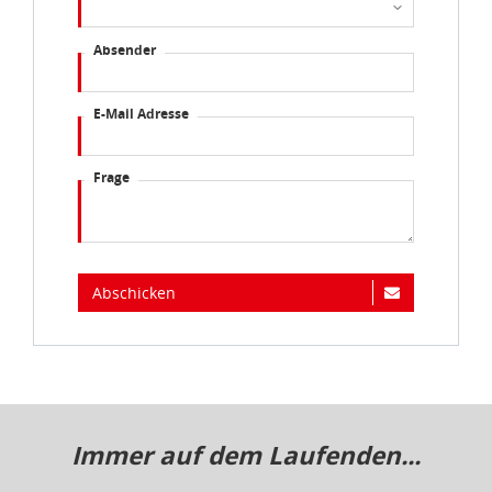
auf Ihrem Bildschirm anpassen und damit widerrufen.
Absender
idee+spiel Betriebs-GmbH
Datenschutzbestimmungen
und
Impressum
E-Mail Adresse
Frage
Abschicken
Immer auf dem Laufenden...