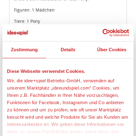
Figuren: 1 Mädchen
Tiere: 1 Pony
Zubehör: 1 Schweifschmuck, 1 Mähnenschmuck, 1
Schmuckkästchen, 1 Reithelm, 1 Zügel, 1 Halfter, 1
Reitpeitsche, 1 Pferdebürste, 1 Halstuch, 7 Herzen
Zustimmung
Details
Über Cookies
ansteckbar, 7 Schleifen ansteckbar, 6 Quasten
ansteckbar, 2 Schleifen
Diese Webseite verwendet Cookies.
Angaben zur Produktsicherheit:
Wir, die idee+spiel Betriebs-GmbH, verwenden auf
Hersteller:
unserem Marktplatz „ideeundspiel.com“ Cookies, um
geobra Brandstätter Stiftung & Co. KG,
Ihnen z.B. Fachhändler in Ihrer Nähe vorzuschlagen,
Brandstätterstraße 2 - 10, 90513 Zirndorf,
Funktionen für Facebook, Instagramm und Co anbieten
Deutschland, https://www.playmobil.com,
zu können und um zu prüfen, wie oft unser Marktplatz
service@playmobil.de
besucht wird und welche Produkte für Sie als Kunden am
Warnhinweise
interessantesten ist. Wir geben diese Informationen vor
allem an unsere Fachhändler weiter, damit diese ihre
Achtung! Nicht für Kinder unter 3 Jahren