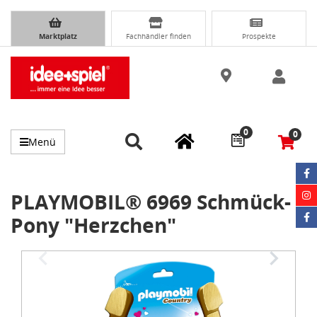
Marktplatz
Fachhändler finden
Prospekte
0
0
Menü
PLAYMOBIL® 6969 Schmück-
Pony "Herzchen"
Item
1
of
3