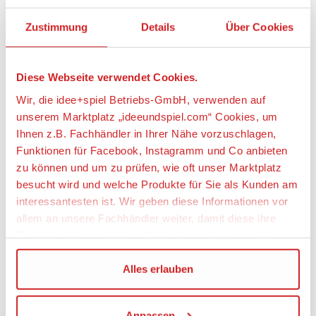
Hersteller:
Zustimmung
Details
Über Cookies
geobra Brandstätter Stiftung & Co. KG,
Brandstätterstraße 2 - 10, 90513 Zirndorf,
Deutschland, https://www.playmobil.com,
Diese Webseite verwendet Cookies.
service@playmobil.de
Wir, die idee+spiel Betriebs-GmbH, verwenden auf
Warnhinweise
unserem Marktplatz „ideeundspiel.com“ Cookies, um
Achtung! Nicht für Kinder unter 3 Jahren
Ihnen z.B. Fachhändler in Ihrer Nähe vorzuschlagen,
Funktionen für Facebook, Instagramm und Co anbieten
geeignet, da Kleinteile verschluckt werden
zu können und um zu prüfen, wie oft unser Marktplatz
können. Erstickungsgefahr!
besucht wird und welche Produkte für Sie als Kunden am
interessantesten ist. Wir geben diese Informationen vor
allem an unsere Fachhändler weiter, damit diese ihre
Produktpalette nach Ihren Wünschen optimieren können.
PLAYMOBIL® WILD LIFE
Wir verwenden den Google Tag Manager um weitere
Alles erlauben
Dienste einzubinden.
Anpassen