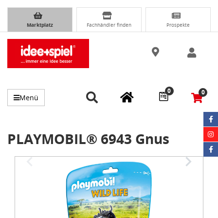
Marktplatz
Fachhändler finden
Prospekte
0
0
Menü
PLAYMOBIL® 6943 Gnus
Item
1
of
3