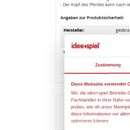
Angaben zur Produktsicherheit:
Hersteller:
geobra 
Brandst
https:
Zustimmung
Warnhinweise
A
Diese Webseite verwendet C
da Klei
Erstick
Wir, die idee+spiel Betrieb
Fachhändler in Ihrer Nähe v
prüfen, wie oft unser Marktp
diese Informationen vor alle
PLAYM
optimieren können.
Wir verwenden den Google T
Wenn Sie auf „Alles erlauben
Nur notwendige Cook
finden Sie in unserer Datens