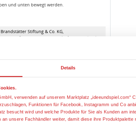
Brandstätter Stiftung & Co. KG,
ätterstraße 2 - 10, 90513 Zirndorf, Deutschland,
//www.playmobil.com, service@playmobil.de
Details
chtung! Nicht für Kinder unter 3 Jahren geeignet,
ookies.
nteile verschluckt werden können.
ungsgefahr!
s-GmbH, verwenden auf unserem Marktplatz „ideeundspiel.com“ C
orzuschlagen, Funktionen für Facebook, Instagramm und Co anb
latz besucht wird und welche Produkte für Sie als Kunden am int
m an unsere Fachhändler weiter, damit diese ihre Produktpalett
OBIL® PRINCESS
ag Manager um weitere Dienste einzubinden.
“, klicken, werden ein Teil Ihrer personenbezogener Daten in d
ies
Anpassen
chutzerklärung. Die USA ist ein Drittland, dass nicht von eine