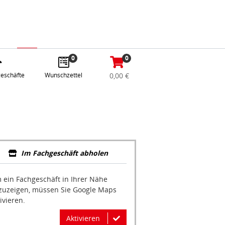
abe
Anmelden / Registrieren
e
gle
0
0
eschäfte
Wunschzettel
0,00 €
Im Fachgeschäft abholen
 ein Fachgeschäft in Ihrer Nähe
zuzeigen, müssen Sie Google Maps
ivieren.
Aktivieren