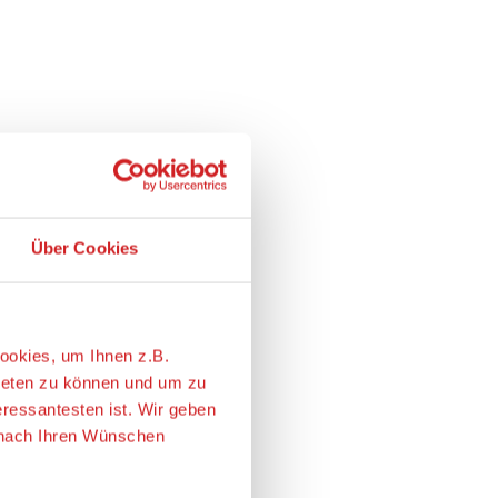
Über Cookies
ookies, um Ihnen z.B.
ieten zu können und um zu
eressantesten ist. Wir geben
e nach Ihren Wünschen
ie USA übertragen. Genaueres
Alles erlauben
m Angemessenheitsbeschluss