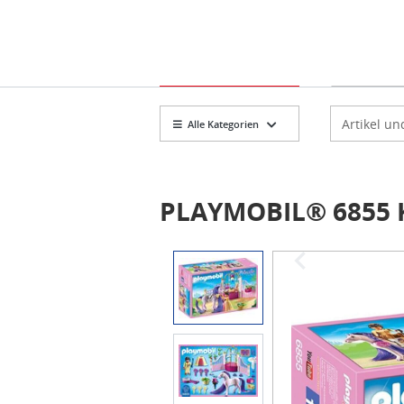
Markt
Artikelsuch
Alle Kategorien
PLAYMOBIL® 6855 Kö
Item
1
of
3