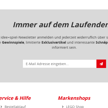
Immer auf dem Laufenden.
m idee+spiel-Newsletter anmelden und jederzeit widerruflich übe
ge
Gewinnspiele
, limitierte
Exklusivartikel
und interessante
Schnäp
informiert sein.
E-Mail für Newsletteranmeldung
ervice & Hilfe
Markenshops
Bestellablauf
LEGO Shop
FAQ - Häufig gestellte
Pokemon Shop