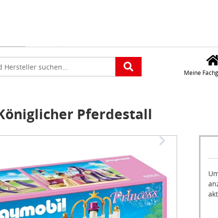
Für die Standorteing
verwenden wir Googl
Maps. Wollen Sie Goo
platz
Maps aktivieren?
e
Meine Fachg
niglicher Pferdestall
Um
an
akt