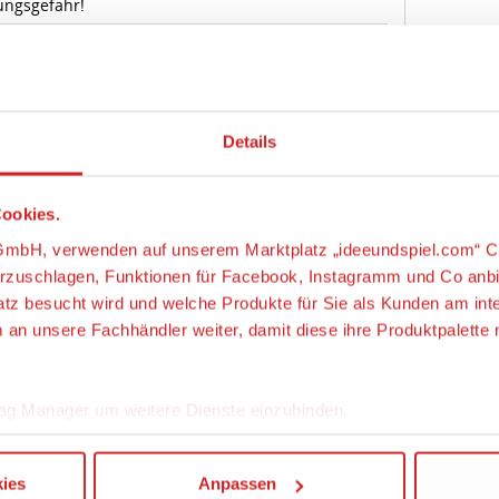
Details
L® PLAYMO-FRIENDS
ookies.
s-GmbH, verwenden auf unserem Marktplatz „ideeundspiel.com“ C
orzuschlagen, Funktionen für Facebook, Instagramm und Co anb
latz besucht wird und welche Produkte für Sie als Kunden am int
m an unsere Fachhändler weiter, damit diese ihre Produktpalett
ge zum Artikel
ag Manager um weitere Dienste einzubinden.
“, klicken, werden ein Teil Ihrer personenbezogener Daten in d
ies
Anpassen
chutzerklärung. Die USA ist ein Drittland, dass nicht von eine
n erfasst wird, und daher kein angemessenes Schutzniveau fü
g von Standarddatenschutzklauseln in Verbindung mit zusätzli
n Schutzniveaus, garantieren wir, dass die Datenschutzvorgab
en USA eingehalten werden.