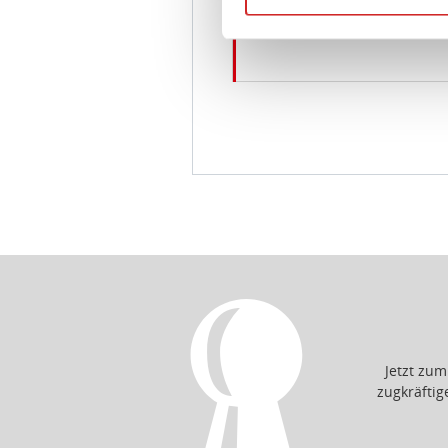
Frage
Sie können die Cookie-Einwil
idee+spiel Betriebs-GmbH
D
Jetzt zu
zugkräfti