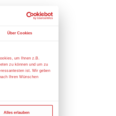
Über Cookies
ookies, um Ihnen z.B.
ieten zu können und um zu
eressantesten ist. Wir geben
e nach Ihren Wünschen
ie USA übertragen. Genaueres
Alles erlauben
m Angemessenheitsbeschluss
r personenbezogene Daten
chen Maßnahmen zur
en der EU auch bei der