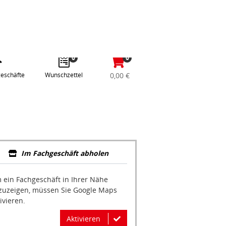
abe
Anmelden / Registrieren
e
gle
0
0
eschäfte
Wunschzettel
0,00 €
Im Fachgeschäft abholen
 ein Fachgeschäft in Ihrer Nähe
zuzeigen, müssen Sie Google Maps
ivieren.
Aktivieren