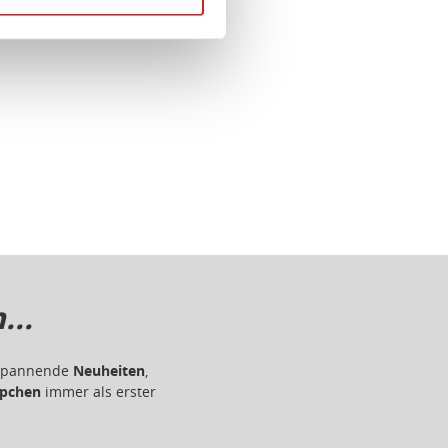
damit widerrufen.
..
r spannende
Neuheiten
,
pchen
immer als erster