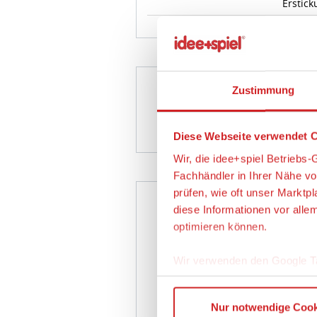
Zustimmung
PLAYMOBI
Diese Webseite verwendet C
Wir, die idee+spiel Betrieb
Fachhändler in Ihrer Nähe v
prüfen, wie oft unser Marktp
diese Informationen vor alle
optimieren können.
Fra
Wir verwenden den Google T
Empfänger
Wenn Sie auf „Alles erlauben
Nur notwendige Cook
finden Sie in unserer Datens
Absender
der Europäischen Kommissio
bietet. Durch die Verwendun
E-Mail Adresse
Sicherung eines angemessene
Verarbeitung von Daten in d