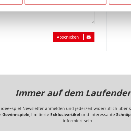
ligung jederzeit links unten auf Ihrem Bildschirm anpassen und 
atenschutzbestimmungen
und
Impressum
Abschicken
Immer auf dem Laufenden.
m idee+spiel-Newsletter anmelden und jederzeit widerruflich übe
ge
Gewinnspiele
, limitierte
Exklusivartikel
und interessante
Schnäp
informiert sein.