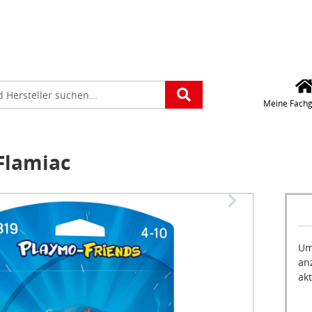
Für die Standorteing
verwenden wir Googl
Maps. Wollen Sie Goo
platz
Maps aktivieren?
e
Meine Fachg
Flamiac
Um
an
akt