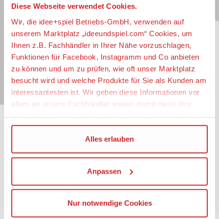
Diese Webseite verwendet Cookies.
Jetzt zum idee+spiel-Newsletter anmelden und
jederzeit widerruflich über spannende
Neuheiten
,
Wir, die idee+spiel Betriebs-GmbH, verwenden auf
zugkräftige
Gewinnspiele
, limitierte
Exklusivartikel
unserem Marktplatz „ideeundspiel.com“ Cookies, um
und interessante
Schnäppchen
immer als erster
Ihnen z.B. Fachhändler in Ihrer Nähe vorzuschlagen,
informiert sein.
Funktionen für Facebook, Instagramm und Co anbieten
zu können und um zu prüfen, wie oft unser Marktplatz
E-Mail für Newsletteranmeldung
besucht wird und welche Produkte für Sie als Kunden am
interessantesten ist. Wir geben diese Informationen vor
allem an unsere Fachhändler weiter, damit diese ihre
Produktpalette nach Ihren Wünschen optimieren können.
Informationen
Wir verwenden den Google Tag Manager um weitere
Alles erlauben
Dienste einzubinden.
Impressum
Datenschutz
Anpassen
Wenn Sie auf „Alles erlauben“, klicken, werden ein Teil
Barrierefreiheit
Ihrer personenbezogener Daten in die USA übertragen.
Nutzungsbedingungen
Genaueres finden Sie in unserer Datenschutzerklärung.
Mitgliederportal
Nur notwendige Cookies
Die USA ist ein Drittland, dass nicht von einem