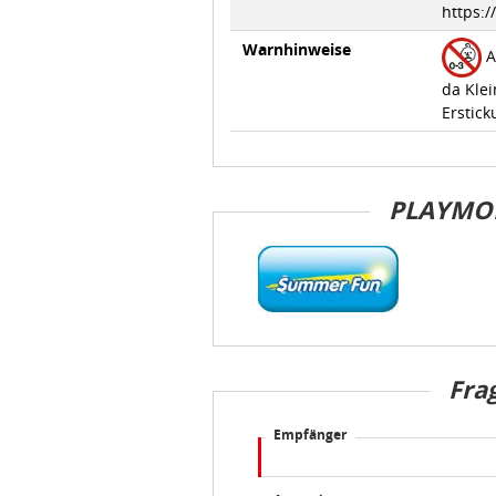
https:
Warnhinweise
A
da Klei
Erstick
PLAYMO
Fra
Empfänger