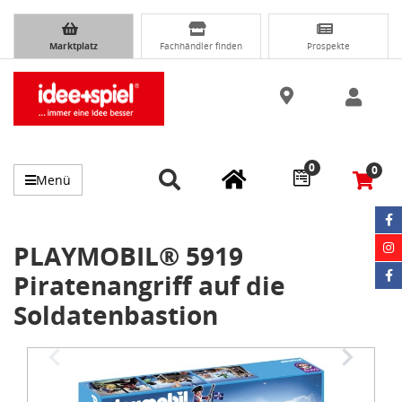
Marktplatz
Fachhändler finden
Prospekte
0
0
Menü
PLAYMOBIL® 5919
Piratenangriff auf die
Soldatenbastion
Item
1