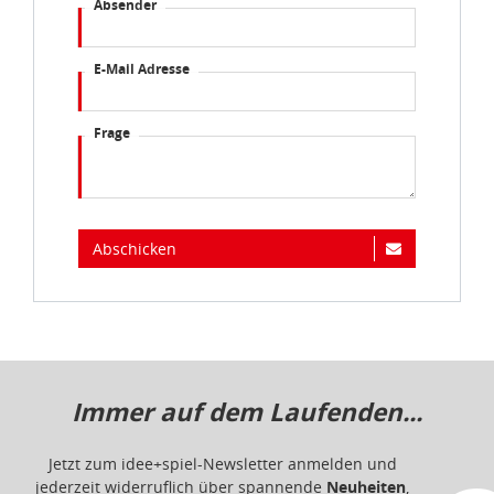
Absender
idee+spiel Betriebs-GmbH
E-Mail Adresse
Datenschutzbestimmungen
und
Impressum
Frage
Abschicken
Immer auf dem Laufenden...
Jetzt zum idee+spiel-Newsletter anmelden und
jederzeit widerruflich über spannende
Neuheiten
,