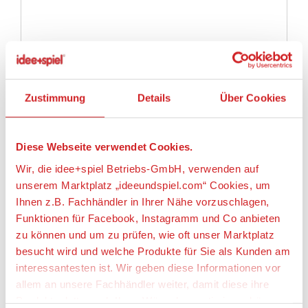
Die Soldaten verteidigen sich mit einer großen,
schießenden Kanone. Der Piratensegler schwimmt
und kann mit Unterwassermotor aufgerüstet
werden. Die Kanone der Piraten schießt mit
Zustimmung
Details
Über Cookies
Bolzengeschossen.
Angaben zur Produktsicherheit:
Diese Webseite verwendet Cookies.
Hersteller:
Wir, die idee+spiel Betriebs-GmbH, verwenden auf
geobra Brandstätter Stiftung & Co. KG,
unserem Marktplatz „ideeundspiel.com“ Cookies, um
Brandstätterstraße 2 - 10, 90513 Zirndorf,
Ihnen z.B. Fachhändler in Ihrer Nähe vorzuschlagen,
Deutschland, https://www.playmobil.com,
Funktionen für Facebook, Instagramm und Co anbieten
service@playmobil.de
zu können und um zu prüfen, wie oft unser Marktplatz
Warnhinweise
besucht wird und welche Produkte für Sie als Kunden am
interessantesten ist. Wir geben diese Informationen vor
Achtung! Nicht für Kinder unter 3 Jahren
allem an unsere Fachhändler weiter, damit diese ihre
geeignet, da Kleinteile verschluckt werden
Produktpalette nach Ihren Wünschen optimieren können.
können. Erstickungsgefahr!