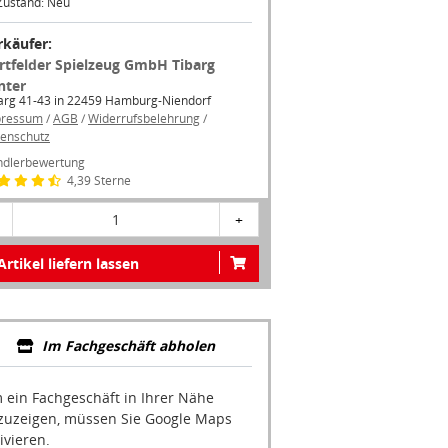
Zustand: Neu
rkäufer:
rtfelder Spielzeug GmbH Tibarg
nter
arg 41-43 in 22459 Hamburg-Niendorf
pressum
/
AGB
/
Widerrufsbelehrung
/
enschutz
dlerbewertung
4,39 Sterne
1
+
Artikel liefern lassen
Im Fachgeschäft abholen
 ein Fachgeschäft in Ihrer Nähe
zuzeigen, müssen Sie Google Maps
ivieren.