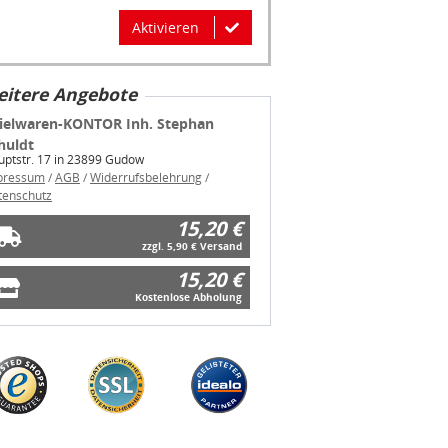
Aktivieren
itere Angebote
ielwaren-KONTOR Inh. Stephan
huldt
ptstr. 17 in 23899 Gudow
pressum
/
AGB
/
Widerrufsbelehrung
/
tenschutz
15,20 €
zzgl. 5,90 € Versand
15,20 €
Kostenlose Abholung