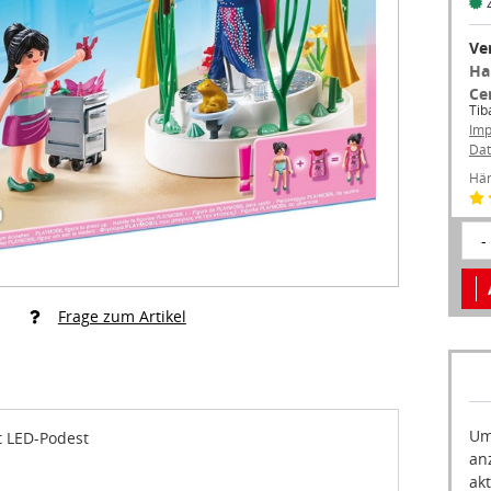
Ve
Ha
Ce
Tib
Im
Dat
Hän
-
Frage zum Artikel
Um
 LED-Podest
an
akt