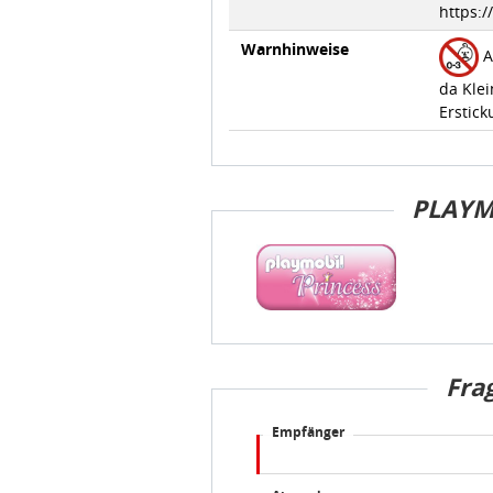
https:
Warnhinweise
A
da Klei
Erstick
PLAYM
Fra
Empfänger