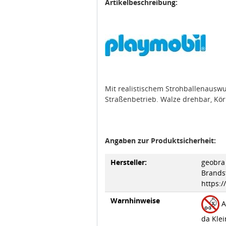
Artikelbeschreibung:
Mit realistischem Strohballenausw
Straßenbetrieb. Walze drehbar, Körn
Angaben zur Produktsicherheit:
Hersteller:
geobra 
Brandst
https:
Warnhinweise
A
da Klei