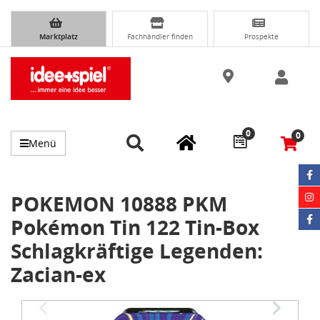
Marktplatz
Fachhändler finden
Prospekte
0
0
Menü
POKEMON 10888 PKM
Pokémon Tin 122 Tin-Box
Schlagkräftige Legenden:
Zacian-ex
Item