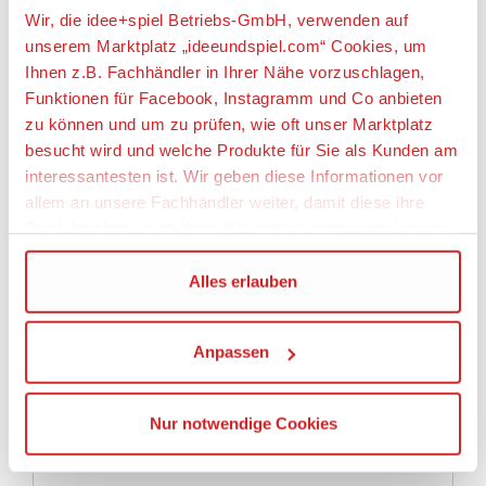
Wir, die idee+spiel Betriebs-GmbH, verwenden auf
Dauer: 30 Minuten
Alter: 6+ Jahre
unserem Marktplatz „ideeundspiel.com“ Cookies, um
Ihnen z.B. Fachhändler in Ihrer Nähe vorzuschlagen,
Artikeleigenschaften:
Funktionen für Facebook, Instagramm und Co anbieten
zu können und um zu prüfen, wie oft unser Marktplatz
Geeignetes Alter
besucht wird und welche Produkte für Sie als Kunden am
Ab 6 Jahre
interessantesten ist. Wir geben diese Informationen vor
allem an unsere Fachhändler weiter, damit diese ihre
Spieleranzahl
Produktpalette nach Ihren Wünschen optimieren können.
2
Wir verwenden den Google Tag Manager um weitere
Alles erlauben
Angaben zur Produktsicherheit:
Dienste einzubinden.
Hersteller:
Anpassen
Wenn Sie auf „Alles erlauben“, klicken, werden ein Teil
The Pokémon Company International Ireland
Ihrer personenbezogener Daten in die USA übertragen.
Limited, 3rd Floor, Central Plaza, Dame Street 2,
Genaueres finden Sie in unserer Datenschutzerklärung.
D02 T0X4 Dublin 2, Irland,
Nur notwendige Cookies
Die USA ist ein Drittland, dass nicht von einem
https://support.pokemon.com/hc/de
Angemessenheitsbeschluss der Europäischen