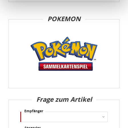
Kommission erfasst wird, und daher kein angemessenes
Schutzniveau für personenbezogene Daten bietet. Durch
die Verwendung von Standarddatenschutzklauseln in
POKEMON
Verbindung mit zusätzlichen Maßnahmen zur Sicherung
eines angemessenen Schutzniveaus, garantieren wir,
dass die Datenschutzvorgaben der EU auch bei der
Verarbeitung von Daten in den USA eingehalten werden.
Sie können die Cookie-Einwilligung jederzeit links unten
auf Ihrem Bildschirm anpassen und damit widerrufen.
idee+spiel Betriebs-GmbH
Datenschutzbestimmungen
und
Impressum
Frage zum Artikel
Empfänger
Absender