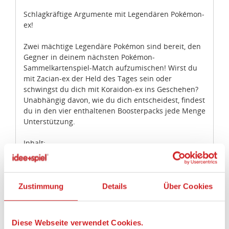
Schlagkräftige Argumente mit Legendären Pokémon-
ex!
Zwei mächtige Legendäre Pokémon sind bereit, den
Gegner in deinem nächsten Pokémon-
Sammelkartenspiel-Match aufzumischen! Wirst du
mit Zacian-ex der Held des Tages sein oder
schwingst du dich mit Koraidon-ex ins Geschehen?
Unabhängig davon, wie du dich entscheidest, findest
du in den vier enthaltenen Boosterpacks jede Menge
Unterstützung.
Inhalt:
Die Tin-Box Schlagkräftige Legenden: Zacian-ex des
Pokémon-Sammelkartenspiels enthält:
* 1 holografische Promokarte mit Zacian-ex
* 4 Boosterpacks des Pokémon-Sammelkartenspiels
Zustimmung
Details
Über Cookies
* 1 Code-Karte für Pokémon-Sammelkartenspiel-Live
Einstufung:
Diese Webseite verwendet Cookies.
Spieler: 2