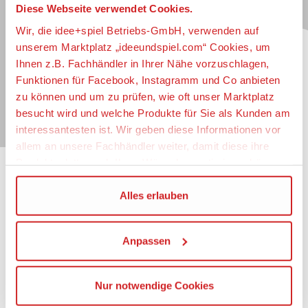
Diese Webseite verwendet Cookies.
Jetzt zum idee+spiel-Newsletter anmelden und
jederzeit widerruflich über spannende
Neuheiten
,
Wir, die idee+spiel Betriebs-GmbH, verwenden auf
zugkräftige
Gewinnspiele
, limitierte
Exklusivartikel
unserem Marktplatz „ideeundspiel.com“ Cookies, um
und interessante
Schnäppchen
immer als erster
Ihnen z.B. Fachhändler in Ihrer Nähe vorzuschlagen,
informiert sein.
Funktionen für Facebook, Instagramm und Co anbieten
zu können und um zu prüfen, wie oft unser Marktplatz
E-Mail für Newsletteranmeldung
besucht wird und welche Produkte für Sie als Kunden am
interessantesten ist. Wir geben diese Informationen vor
allem an unsere Fachhändler weiter, damit diese ihre
Produktpalette nach Ihren Wünschen optimieren können.
Informationen
Wir verwenden den Google Tag Manager um weitere
Alles erlauben
Dienste einzubinden.
Impressum
Datenschutz
Anpassen
Wenn Sie auf „Alles erlauben“, klicken, werden ein Teil
Barrierefreiheit
Ihrer personenbezogener Daten in die USA übertragen.
Nutzungsbedingungen
Genaueres finden Sie in unserer Datenschutzerklärung.
Mitgliederportal
Nur notwendige Cookies
Die USA ist ein Drittland, dass nicht von einem