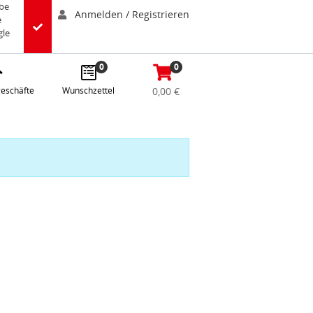
abe
Anmelden / Registrieren
e
gle
0
0
eschäfte
Wunschzettel
0,00 €