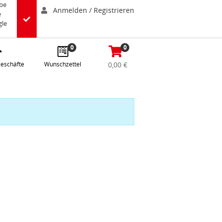
abe
Anmelden / Registrieren
e
gle
0
0
eschäfte
Wunschzettel
0,00 €