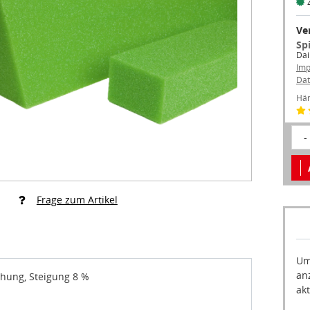
Ve
Sp
Dai
Im
Dat
Hän
-
Frage zum Artikel
Um
an
hung, Steigung 8 %
akt