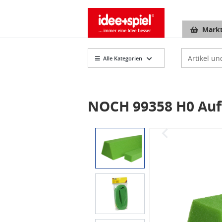
Markt
Artikelsuch
Alle Kategorien
NOCH 99358 H0 Auff
Item
1
of
3