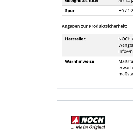
Geeignetes Alter
Ab 14 
Spur
H0 / 1:
Angaben zur Produktsicherheit:
Hersteller:
NOCH G
Wangen
info@n
Warnhinweise
Maßsta
erwach
maßsta