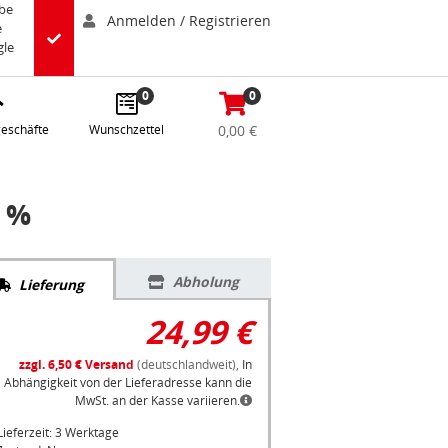
abe
Anmelden / Registrieren
e
gle
0
0
eschäfte
Wunschzettel
0,00 €
8 %
Abholung
Lieferung
24,99 €
zzgl. 6,50 € Versand
(deutschlandweit),
In
Abhängigkeit von der Lieferadresse kann die
MwSt. an der Kasse variieren.
Lieferzeit: 3 Werktage