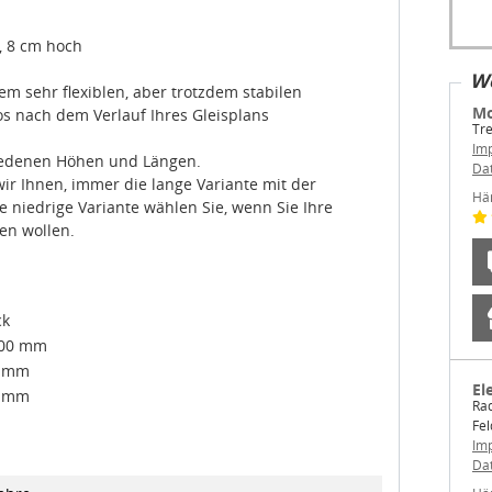
m, 8 cm hoch
We
 sehr flexiblen, aber trotzdem stabilen
Mo
 nach dem Verlauf Ihres Gleisplans
Tre
Im
hiedenen Höhen und Längen.
Da
ir Ihnen, immer die lange Variante mit der
Hä
 niedrige Variante wählen Sie, wenn Sie Ihre
en wollen.
ck
.00 mm
0 mm
El
0 mm
Rad
Fe
Im
Da