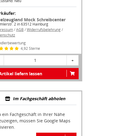
Zustand: Neu
rkäufer:
ielzeugland Mock Schreibcenter
mlerstr. 2 in 63512 Hainburg
pressum
/
AGB
/
Widerrufsbelehrung
/
enschutz
dlerbewertung
4,92 Sterne
1
+
Artikel liefern lassen
Im Fachgeschäft abholen
 ein Fachgeschäft in Ihrer Nähe
zuzeigen, müssen Sie Google Maps
ivieren.