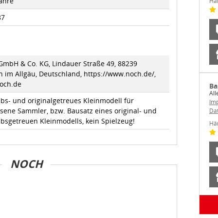
Jahre
Hä
87
mbH & Co. KG, Lindauer Straße 49, 88239
 im Allgäu, Deutschland, https://www.noch.de/,
och.de
Ba
All
bs- und originalgetreues Kleinmodell für
Im
sene Sammler, bzw. Bausatz eines original- und
Da
bsgetreuen Kleinmodells, kein Spielzeug!
Hä
NOCH