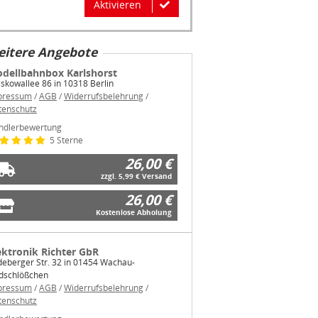
Aktivieren
itere Angebote
dellbahnbox Karlshorst
skowallee 86 in 10318 Berlin
pressum
/
AGB
/
Widerrufsbelehrung
/
tenschutz
ndlerbewertung
5 Sterne
26,00 €
zzgl. 5,99 € Versand
26,00 €
Kostenlose Abholung
ektronik Richter GbR
eberger Str. 32 in 01454 Wachau-
ldschlößchen
pressum
/
AGB
/
Widerrufsbelehrung
/
tenschutz