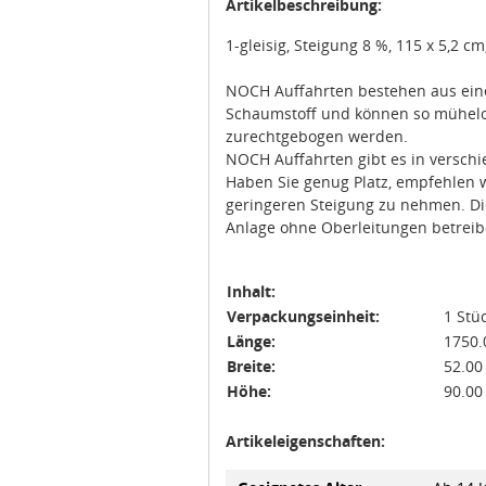
Artikelbeschreibung:
1-gleisig, Steigung 8 %, 115 x 5,2 c
NOCH Auffahrten bestehen aus einem
Schaumstoff und können so mühelos
zurechtgebogen werden.
NOCH Auffahrten gibt es in versc
Haben Sie genug Platz, empfehlen w
geringeren Steigung zu nehmen. Die
Anlage ohne Oberleitungen betreib
Inhalt:
Verpackungseinheit:
1 Stü
Länge:
1750
Breite:
52.0
Höhe:
90.0
Artikeleigenschaften: