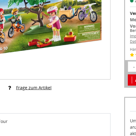
Ve
Mo
Vo
Ber
Im
Dat
Hän
-
Frage zum Artikel
Um
Tour
an
akt