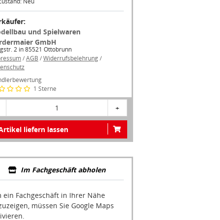
Zustand: Neu
rkäufer:
dellbau und Spielwaren
rdermaier GmbH
gstr. 2 in 85521 Ottobrunn
pressum
/
AGB
/
Widerrufsbelehrung
/
enschutz
dlerbewertung
1 Sterne
1
+
Artikel liefern lassen
Im Fachgeschäft abholen
 ein Fachgeschäft in Ihrer Nähe
zuzeigen, müssen Sie Google Maps
ivieren.