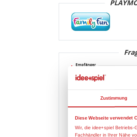
PLAYMO
Fra
Empfänger
Absender
Zustimmung
E-Mail Adresse
Diese Webseite verwendet C
Frage
Wir, die idee+spiel Betrieb
Fachhändler in Ihrer Nähe v