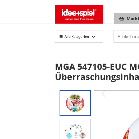
Markt
Artikelsuch
Alle Kategorien
MGA 547105-EUC MGA
Überraschungsinha
Item
1
of
3