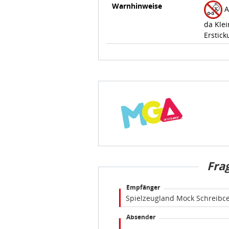
Warnhinweise
A
da Klei
Erstick
Fra
Empfänger
Absender