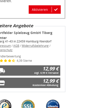
ivieren.
Aktivieren
itere Angebote
rtfelder Spielzeug GmbH Tibarg
nter
barg 41-43 in 22459 Hamburg-Niendorf
pressum
/
AGB
/
Widerrufsbelehrung
/
tenschutz
ndlerbewertung
4,39 Sterne
12,99 €
zzgl. 4,99 € Versand
12,99 €
Kostenlose Abholung