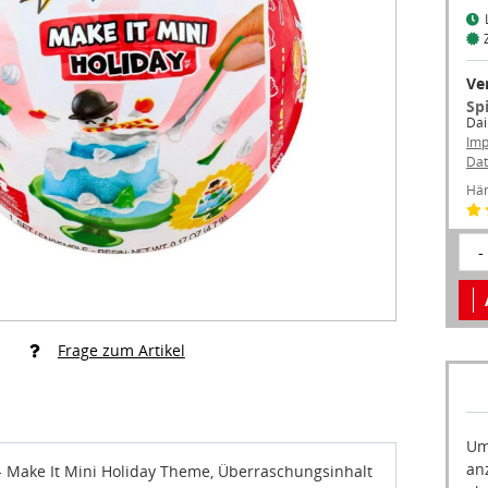
Ve
Sp
Dai
Im
Dat
Hän
-
Frage zum Artikel
Um
an
 Make It Mini Holiday Theme, Überraschungsinhalt