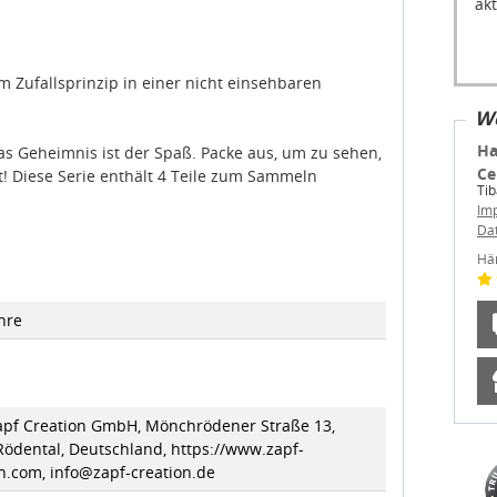
akt
m Zufallsprinzip in einer nicht einsehbaren
We
Ha
as Geheimnis ist der Spaß. Packe aus, um zu sehen,
Ce
 Diese Serie enthält 4 Teile zum Sammeln
Ti
Im
Da
Hä
hre
pf Creation GmbH, Mönchrödener Straße 13,
Rödental, Deutschland, https://www.zapf-
n.com, info@zapf-creation.de