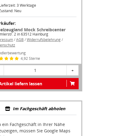
Lieferzeit: 3 Werktage
Zustand: Neu
rkäufer:
ielzeugland Mock Schreibcenter
mlerstr. 2 in 63512 Hainburg
pressum
/
AGB
/
Widerrufsbelehrung
/
enschutz
dlerbewertung
4,92 Sterne
1
+
Artikel liefern lassen
Im Fachgeschäft abholen
 ein Fachgeschäft in Ihrer Nähe
zuzeigen, müssen Sie Google Maps