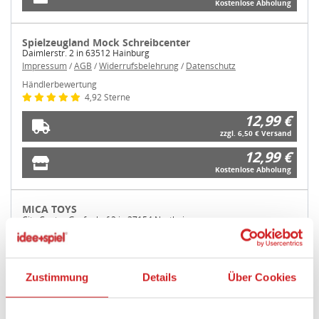
Kostenlose Abholung
Spielzeugland Mock Schreibcenter
Daimlerstr. 2 in 63512 Hainburg
Impressum
/
AGB
/
Widerrufsbelehrung
/
Datenschutz
Händlerbewertung
4,92 Sterne
12,99 €
zzgl. 6,50 € Versand
12,99 €
Kostenlose Abholung
MICA TOYS
City Center Grafenhof 2 in 37154 Northeim
Impressum
/
AGB
/
Widerrufsbelehrung
/
Datenschutz
Händlerbewertung
4,94 Sterne
Zustimmung
Details
Über Cookies
14,99 €
zzgl. 7,99 € Versand