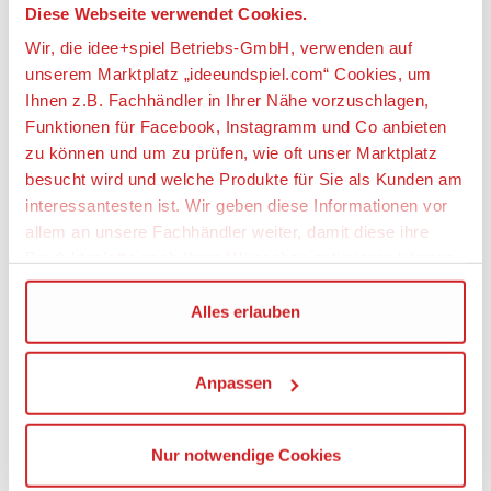
14,99 €
Diese Webseite verwendet Cookies.
Kostenlose Abholung
Wir, die idee+spiel Betriebs-GmbH, verwenden auf
unserem Marktplatz „ideeundspiel.com“ Cookies, um
Ihnen z.B. Fachhändler in Ihrer Nähe vorzuschlagen,
Funktionen für Facebook, Instagramm und Co anbieten
Artikeldetails
zu können und um zu prüfen, wie oft unser Marktplatz
besucht wird und welche Produkte für Sie als Kunden am
MGA 547037-EUC MGA s Miniverse - Make It Mini
interessantesten ist. Wir geben diese Informationen vor
Fragrances, Überraschungsinhalt
allem an unsere Fachhändler weiter, damit diese ihre
Produktpalette nach Ihren Wünschen optimieren können.
Artikelbeschreibung:
Wir verwenden den Google Tag Manager um weitere
Alles erlauben
Lieferumfang: 1 x Miniverse - Make It Mini
Dienste einzubinden.
Fragrances nach dem Zufallsprinzip, eine
Vorauswahl ist leider nicht möglich.
Anpassen
Wenn Sie auf „Alles erlauben“, klicken, werden ein Teil
Stelle dein persönliches Mini-Parfum her, das
Ihrer personenbezogener Daten in die USA übertragen.
wirklich funktioniert. Mische und kombiniere
Genaueres finden Sie in unserer Datenschutzerklärung.
Nur notwendige Cookies
verschiedene Düfte nach deinem Geschmack und
Die USA ist ein Drittland, dass nicht von einem
entdecke die Welt der Düfte. Alle Parfums sind