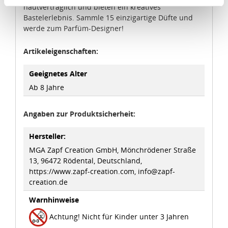
Angemessenheitsbeschluss der Europäischen
hautverträglich und bieten ein kreatives
Kommission erfasst wird, und daher kein angemessenes
Bastelerlebnis. Sammle 15 einzigartige Düfte und
Schutzniveau für personenbezogene Daten bietet. Durch
werde zum Parfüm-Designer!
die Verwendung von Standarddatenschutzklauseln in
Verbindung mit zusätzlichen Maßnahmen zur Sicherung
Artikeleigenschaften:
eines angemessenen Schutzniveaus, garantieren wir,
Geeignetes Alter
dass die Datenschutzvorgaben der EU auch bei der
Ab 8 Jahre
Verarbeitung von Daten in den USA eingehalten werden.
Sie können die Cookie-Einwilligung jederzeit links unten
Angaben zur Produktsicherheit:
auf Ihrem Bildschirm anpassen und damit widerrufen.
Hersteller:
idee+spiel Betriebs-GmbH
MGA Zapf Creation GmbH, Mönchrödener Straße
13, 96472 Rödental, Deutschland,
Datenschutzbestimmungen
und
Impressum
https://www.zapf-creation.com, info@zapf-
creation.de
Warnhinweise
Achtung! Nicht für Kinder unter 3 Jahren