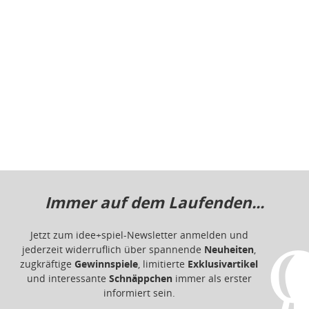
Immer auf dem Laufenden...
Jetzt zum idee+spiel-Newsletter anmelden und
jederzeit widerruflich über spannende
Neuheiten
,
zugkräftige
Gewinnspiele
, limitierte
Exklusivartikel
und interessante
Schnäppchen
immer als erster
informiert sein.
E-Mail für Newsletteranmeldung
Informationen
Impressum
Datenschutz
Barrierefreiheit
Nutzungsbedingungen