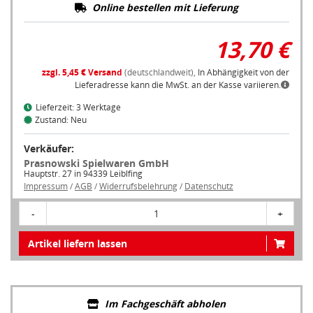
13,70 €
zzgl. 5,45 € Versand
(deutschlandweit),
In Abhängigkeit von der
Lieferadresse kann die MwSt. an der Kasse variieren.
Lieferzeit: 3 Werktage
Zustand: Neu
Verkäufer:
Prasnowski Spielwaren GmbH
Hauptstr. 27 in 94339 Leiblfing
Impressum
/
AGB
/
Widerrufsbelehrung
/
Datenschutz
-
1
+
Artikel liefern lassen
Im Fachgeschäft abholen
Um ein Fachgeschäft in Ihrer Nähe anzuzeigen, müssen