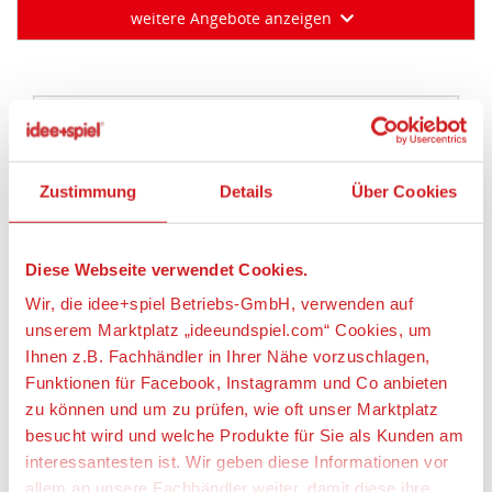
Diese Webseite verwendet Cookies.
Wir, die idee+spiel Betriebs-GmbH, verwenden auf
Artikeldetails
unserem Marktplatz „ideeundspiel.com“ Cookies, um
Ihnen z.B. Fachhändler in Ihrer Nähe vorzuschlagen,
SIKU 2115 Mercedes-Benz Sprinter Miesen Typ C
Rettungswagen
Funktionen für Facebook, Instagramm und Co anbieten
zu können und um zu prüfen, wie oft unser Marktplatz
besucht wird und welche Produkte für Sie als Kunden am
Artikelbeschreibung:
interessantesten ist. Wir geben diese Informationen vor
Rettungsfahrzeug mit vielen Funktionen
allem an unsere Fachhändler weiter, damit diese ihre
Produktpalette nach Ihren Wünschen optimieren können.
Sirene und Blaulicht an: Die Rettungsassistenten
rasen mit dem Mercedes-Benz Sprinter Miesen Typ
Wir verwenden den Google Tag Manager um weitere
Alles erlauben
C Rettungswagen zum nächsten Einsatz. Im
Dienste einzubinden.
Notarztwagen ist der Notarzt unterwegs. Jede
Minute zählt. Mit der Trage und dem Spineboard
Anpassen
werden die Personen ins Fahrzeug zur
Wenn Sie auf „Alles erlauben“, klicken, werden ein Teil
Erstversorgung gebracht. Einblicke in die
Ihrer personenbezogener Daten in die USA übertragen.
Intensivstation auf vier Rädern geben die Seitentür
Genaueres finden Sie in unserer Datenschutzerklärung.
des Aufbaus von Miesen und das abnehmbare
Nur notwendige Cookies
Die USA ist ein Drittland, dass nicht von einem