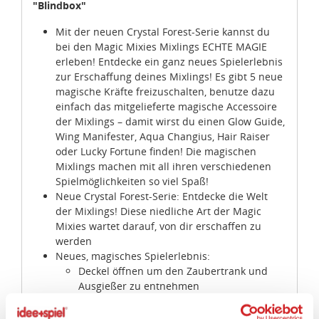
"Blindbox"
Mit der neuen Crystal Forest-Serie kannst du
bei den Magic Mixies Mixlings ECHTE MAGIE
erleben! Entdecke ein ganz neues Spielerlebnis
zur Erschaffung deines Mixlings! Es gibt 5 neue
magische Kräfte freizuschalten, benutze dazu
einfach das mitgelieferte magische Accessoire
der Mixlings – damit wirst du einen Glow Guide,
Wing Manifester, Aqua Changius, Hair Raiser
oder Lucky Fortune finden! Die magischen
Mixlings machen mit all ihren verschiedenen
Spielmöglichkeiten so viel Spaß!
Neue Crystal Forest-Serie: Entdecke die Welt
Zustimmung
Details
Über Cookies
der Mixlings! Diese niedliche Art der Magic
Mixies wartet darauf, von dir erschaffen zu
werden
Diese Webseite verwendet Cookies.
Neues, magisches Spielerlebnis:
Deckel öffnen um den Zaubertrank und
Wir, die idee+spiel Betriebs-GmbH, verwenden auf
Ausgießer zu entnehmen
unserem Marktplatz „ideeundspiel.com“ Cookies, um
Zaubertrankpulver in den Kessel geben
Ihnen z.B. Fachhändler in Ihrer Nähe vorzuschlagen,
Wasser hinzufügen