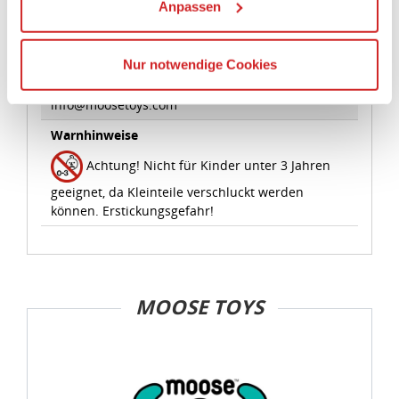
eines angemessenen Schutzniveaus, garantieren wir,
Hersteller:
dass die Datenschutzvorgaben der EU auch bei der
Moose Toys, rue Jacqueline Auriol, Quartier
Verarbeitung von Daten in den USA eingehalten werden.
Villaroy 18, 78041 Paris, Frankreich,
https://www.moosetoys.com,
Sie können die Cookie-Einwilligung jederzeit links unten
info@moosetoys.com
auf Ihrem Bildschirm anpassen und damit widerrufen.
Warnhinweise
Achtung! Nicht für Kinder unter 3 Jahren
idee+spiel Betriebs-GmbH
Datenschutzbestimmungen
und
Impressum
geeignet, da Kleinteile verschluckt werden
können. Erstickungsgefahr!
MOOSE TOYS