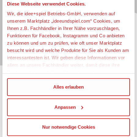
Diese Webseite verwendet Cookies.
Jetzt zum idee+spiel-Newsletter anmelden und
jederzeit widerruflich über spannende
Neuheiten
,
Wir, die idee+spiel Betriebs-GmbH, verwenden auf
zugkräftige
Gewinnspiele
, limitierte
Exklusivartikel
unserem Marktplatz „ideeundspiel.com“ Cookies, um
und interessante
Schnäppchen
immer als erster
Ihnen z.B. Fachhändler in Ihrer Nähe vorzuschlagen,
informiert sein.
Funktionen für Facebook, Instagramm und Co anbieten
zu können und um zu prüfen, wie oft unser Marktplatz
E-Mail für Newsletteranmeldung
besucht wird und welche Produkte für Sie als Kunden am
interessantesten ist. Wir geben diese Informationen vor
allem an unsere Fachhändler weiter, damit diese ihre
Produktpalette nach Ihren Wünschen optimieren können.
Informationen
Wir verwenden den Google Tag Manager um weitere
Alles erlauben
Dienste einzubinden.
Impressum
Datenschutz
Anpassen
Wenn Sie auf „Alles erlauben“, klicken, werden ein Teil
Barrierefreiheit
Ihrer personenbezogener Daten in die USA übertragen.
Nutzungsbedingungen
Genaueres finden Sie in unserer Datenschutzerklärung.
Mitgliederportal
Nur notwendige Cookies
Die USA ist ein Drittland, dass nicht von einem