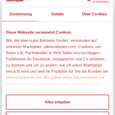
Führerhaus ist komplett verglast und bietet einer
optional erhältlichen bworld Figur eine
Zustimmung
Details
Über Cookies
ausgezeichnete Rundum-Sicht. Der Stapler ist mit
einem Doppelhubmast ausgestattet, dessen Hub-
und Neigefunktion einhändig bedient werden
können. Das Modell verfügt über eine leicht zu
Diese Webseite verwendet Cookies.
bedienende Lenkung, die es den Kindern ermöglicht,
Wir, die idee+spiel Betriebs-GmbH, verwenden auf
wie beim Original, auf engstem Raum zu
unserem Marktplatz „ideeundspiel.com“ Cookies, um
manövrieren. Für den Transport großer Lasten ist
Ihnen z.B. Fachhändler in Ihrer Nähe vorzuschlagen,
eine Schwerlast Palette, sowie 3 Gitterboxen im
Lieferumfang enthalten. Aus dem breiten Bruder
Funktionen für Facebook, Instagramm und Co anbieten
Transport-Sortiment passen besonders gut der
zu können und um zu prüfen, wie oft unser Marktplatz
Mercedes Benz Baustellen LKW (Art.-Nr. 03651),
besucht wird und welche Produkte für Sie als Kunden am
sowie das kleinere Linde Modell H30D (Art.-
interessantesten ist. Wir geben diese Informationen vor
Nr.02511).
allem an unsere Fachhändler weiter, damit diese ihre
Produktpalette nach Ihren Wünschen optimieren können.
Fahrerhaus
Wir verwenden den Google Tag Manager um weitere
Alles erlauben
Dienste einzubinden.
Kabinenscheiben aus transparentem und
bruchsicherem Kunststoff