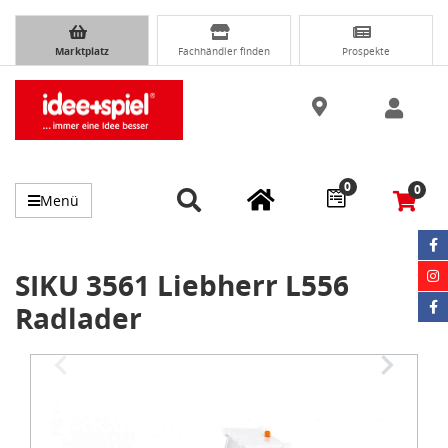
Marktplatz
Fachhändler finden
Prospekte
0
0
Menü
SIKU 3561 Liebherr L556
Radlader
Item
1
of
2