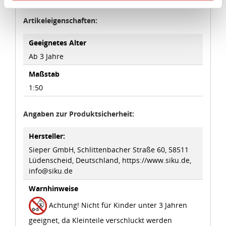
Angemessenheitsbeschluss der Europäischen
Kommission erfasst wird, und daher kein angemessenes
Artikeleigenschaften:
Schutzniveau für personenbezogene Daten bietet. Durch
die Verwendung von Standarddatenschutzklauseln in
Geeignetes Alter
Verbindung mit zusätzlichen Maßnahmen zur Sicherung
Ab 3 Jahre
eines angemessenen Schutzniveaus, garantieren wir,
Maßstab
dass die Datenschutzvorgaben der EU auch bei der
1:50
Verarbeitung von Daten in den USA eingehalten werden.
Sie können die Cookie-Einwilligung jederzeit links unten
Angaben zur Produktsicherheit:
auf Ihrem Bildschirm anpassen und damit widerrufen.
Hersteller:
idee+spiel Betriebs-GmbH
Sieper GmbH, Schlittenbacher Straße 60, 58511
Lüdenscheid, Deutschland, https://www.siku.de,
Datenschutzbestimmungen
und
Impressum
info@siku.de
Warnhinweise
Achtung! Nicht für Kinder unter 3 Jahren
geeignet, da Kleinteile verschluckt werden