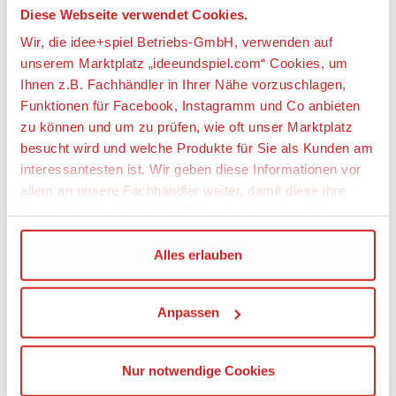
Diese Webseite verwendet Cookies.
Wir, die idee+spiel Betriebs-GmbH, verwenden auf
unserem Marktplatz „ideeundspiel.com“ Cookies, um
Artikeldetails
Ihnen z.B. Fachhändler in Ihrer Nähe vorzuschlagen,
Funktionen für Facebook, Instagramm und Co anbieten
SIKU 3561 Liebherr L556 Radlader
zu können und um zu prüfen, wie oft unser Marktplatz
besucht wird und welche Produkte für Sie als Kunden am
Artikelbeschreibung:
interessantesten ist. Wir geben diese Informationen vor
Allrounder auf der Baustelle
allem an unsere Fachhändler weiter, damit diese ihre
Produktpalette nach Ihren Wünschen optimieren können.
Radlader sind Allrounder. Auf der Baustelle, im
Straßenbau, in Mischwerken, in Steinbrüchen und
Wir verwenden den Google Tag Manager um weitere
Alles erlauben
im Tunnelbau ist der Knicklenker im Einsatz. Der
Dienste einzubinden.
Liebherr L 556 ist besonders leistungsstark, effizient
und wendig. Der Frontlader mit der mächtigen
Anpassen
Schaufel lässt sich hoch und runter bewegen und
Wenn Sie auf „Alles erlauben“, klicken, werden ein Teil
schafft mächtig was weg. Der Radlader im Liebherr-
Ihrer personenbezogener Daten in die USA übertragen.
Design rollt auf gummierten Reifen. Unter der
Genaueres finden Sie in unserer Datenschutzerklärung.
Nur notwendige Cookies
mächtigen Haube, die sich öffnen lässt, arbeitet ein
Die USA ist ein Drittland, dass nicht von einem
starker und sparsamer Dieselmotor.